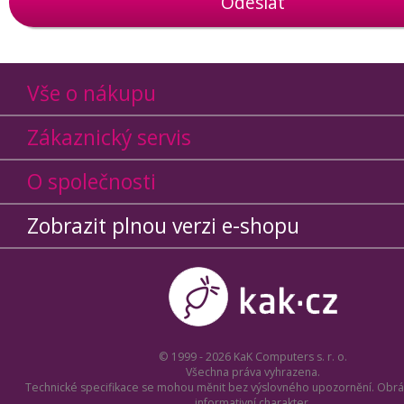
Odeslat
Vše o nákupu
Zákaznický servis
O společnosti
Zobrazit plnou verzi e-shopu
© 1999 - 2026 KaK Computers s. r. o.
Všechna práva vyhrazena.
Technické specifikace se mohou měnit bez výslovného upozornění. Obrá
informativní charakter.