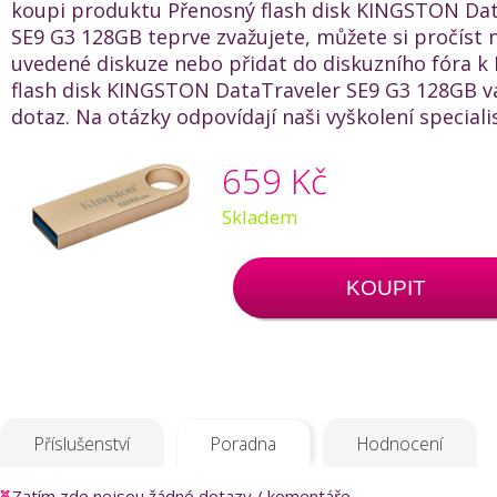
koupi produktu Přenosný flash disk KINGSTON Da
SE9 G3 128GB teprve zvažujete, můžete si pročíst n
uvedené diskuze nebo přidat do diskuzního fóra k
flash disk KINGSTON DataTraveler SE9 G3 128GB vá
dotaz. Na otázky odpovídají naši vyškolení speciali
659 Kč
Skladem
KOUPIT
Příslušenství
Poradna
Hodnocení
Zatím zde nejsou žádné dotazy / komentáře.