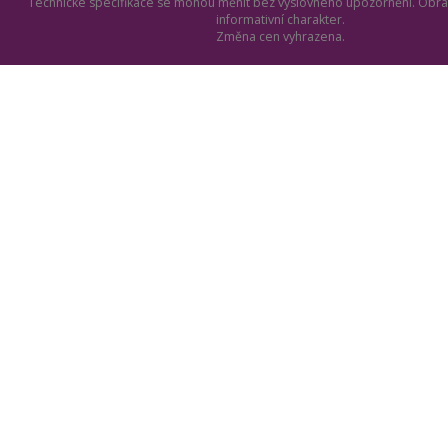
Technické specifikace se mohou měnit bez výslovného upozornění. Obrá
informativní charakter.
Změna cen vyhrazena.