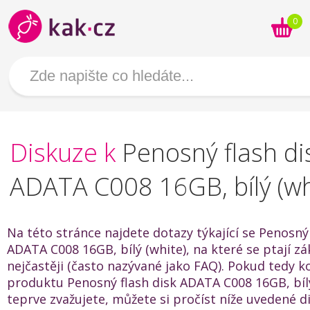
0
Diskuze k
Penosný flash di
ADATA C008 16GB, bílý (wh
Na této stránce najdete dotazy týkající se Penosný 
ADATA C008 16GB, bílý (white), na které se ptají zá
nejčastěji (často nazývané jako FAQ). Pokud tedy k
produktu Penosný flash disk ADATA C008 16GB, bílý
teprve zvažujete, můžete si pročíst níže uvedené 