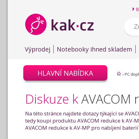
B
Výprodej
Notebooky ihned skladem
HLAVNÍ NABÍDKA
›
PC dop
Diskuze k
AVACOM re
Na této stránce najdete dotazy týkající se AVAC
tedy koupi produktu AVACOM redukce k AV-MP pr
AVACOM redukce k AV-MP pro nabíjení baterií vá