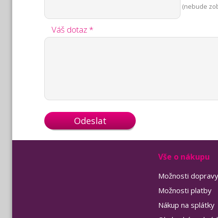
(nebude zo
Váš dotaz *
Odeslat
Vše o nákupu
Možnosti doprav
Možnosti platby
Nákup na splátky