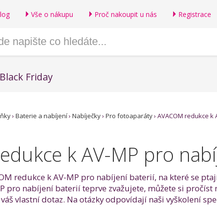
log
Vše o nákupu
Proč nakoupit u nás
Registrace
Black Friday
lňky
›
Baterie a nabíjení
›
Nabíječky
›
Pro fotoaparáty
›
AVACOM redukce k A
dukce k AV-MP pro nabíje
OM redukce k AV-MP pro nabíjení baterií, na které se ptají
o nabíjení baterií teprve zvažujete, můžete si pročíst 
š vlastní dotaz. Na otázky odpovídají naši vyškolení spec