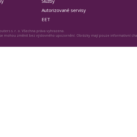
ky
Služby
Autorizované servisy
EET
uters s. r. o. Všechna práva vyhrazena.
 se mohou změnit bez výslovného upozornění. Obrázky mají pouze informativní ch