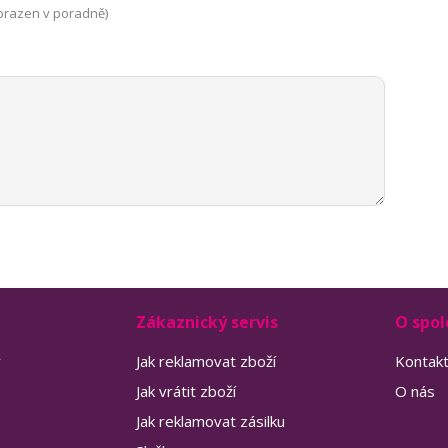
brazen v poradně)
Zákaznický servis
O spol
y
Jak reklamovat zboží
Kontak
Jak vrátit zboží
O nás
Jak reklamovat zásilku