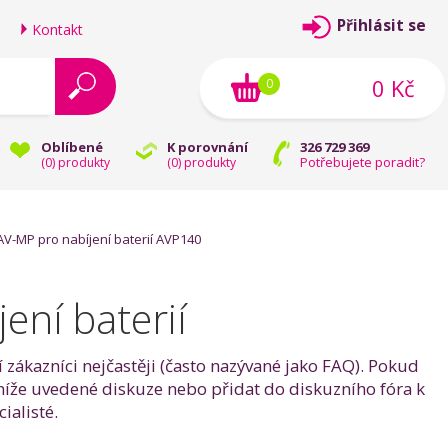
Přihlásit se
Kontakt
0 Kč
0
Oblíbené
K porovnání
326 729 369
Potřebujete poradit?
(
0
) produkty
(
0
) produkty
V-MP pro nabíjení baterií AVP140
ní baterií
 zákazníci nejčastěji (často nazývané jako FAQ). Pokud
níže uvedené diskuze nebo přidat do diskuzního fóra k
ialisté.