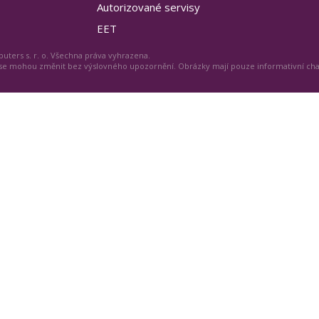
Autorizované servisy
EET
uters s. r. o. Všechna práva vyhrazena.
 se mohou změnit bez výslovného upozornění. Obrázky mají pouze informativní ch