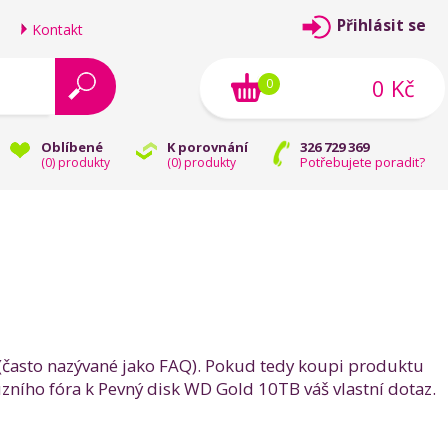
Přihlásit se
Kontakt
0 Kč
0
Oblíbené
K porovnání
326 729 369
Potřebujete poradit?
(
0
) produkty
(
0
) produkty
ji (často nazývané jako FAQ). Pokud tedy koupi produktu
zního fóra k Pevný disk WD Gold 10TB váš vlastní dotaz.