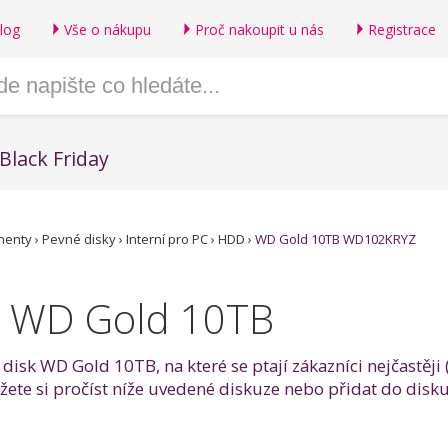
log
Vše o nákupu
Proč nakoupit u nás
Registrace
Black Friday
nenty
›
Pevné disky
›
Interní pro PC
›
HDD
›
WD Gold 10TB WD102KRYZ
k WD Gold 10TB
ý disk WD Gold 10TB, na které se ptají zákazníci nejčastě
ete si pročíst níže uvedené diskuze nebo přidat do disku
.