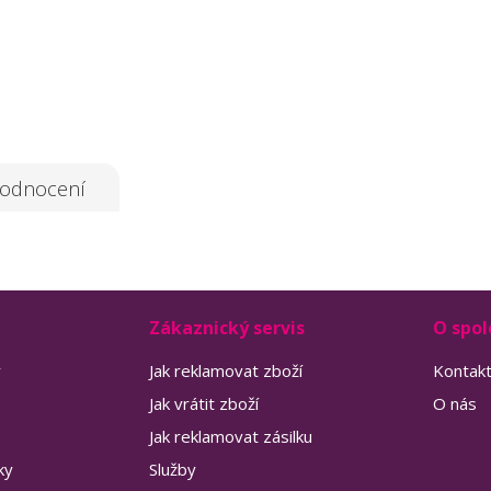
odnocení
Zákaznický servis
O spol
y
Jak reklamovat zboží
Kontak
Jak vrátit zboží
O nás
Jak reklamovat zásilku
ky
Služby