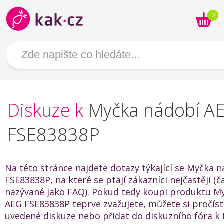
0
Diskuze k
Myčka nádobí A
FSE83838P
Na této stránce najdete dotazy týkající se Myčka 
FSE83838P, na které se ptají zákazníci nejčastěji (č
nazývané jako FAQ). Pokud tedy koupi produktu M
AEG FSE83838P teprve zvažujete, můžete si pročíst
uvedené diskuze nebo přidat do diskuzního fóra k