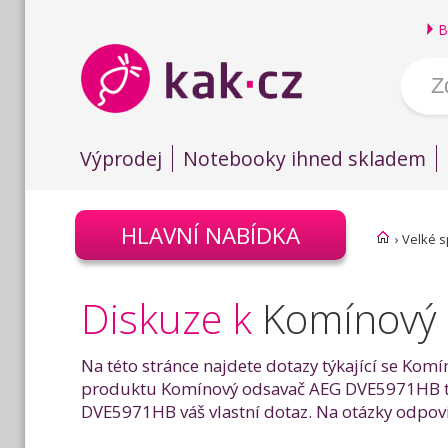
B
Výprodej
Notebooky ihned skladem
HLAVNÍ NABÍDKA
›
Velké s
Diskuze k
Komínový
Na této stránce najdete dotazy týkající se Kom
produktu Komínový odsavač AEG DVE5971HB tepr
DVE5971HB váš vlastní dotaz. Na otázky odpovíd