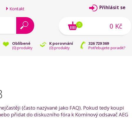
Přihlásit se
Kontakt
0 Kč
0
Oblíbené
K porovnání
326 729 369
Potřebujete poradit?
(
0
) produkty
(
0
) produkty
B
nejčastěji (často nazývané jako FAQ). Pokud tedy koupi
nebo přidat do diskuzního fóra k Komínový odsavač AEG