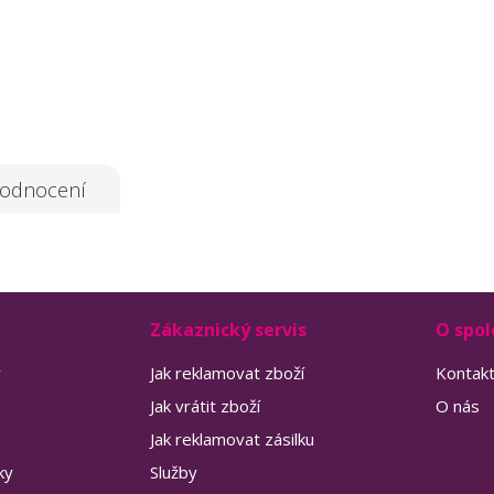
odnocení
Zákaznický servis
O spol
y
Jak reklamovat zboží
Kontak
Jak vrátit zboží
O nás
Jak reklamovat zásilku
ky
Služby