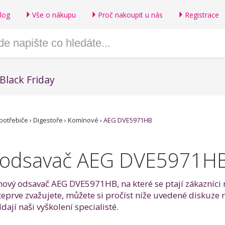
log
Vše o nákupu
Proč nakoupit u nás
Registrace
Black Friday
potřebiče
›
Digestoře
›
Komínové
›
AEG DVE5971HB
 odsavač AEG DVE5971H
ínový odsavač AEG DVE5971HB, na které se ptají zákazníci 
ve zvažujete, můžete si pročíst níže uvedené diskuze 
ají naši vyškolení specialisté.