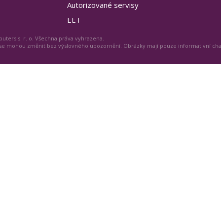
Autorizované servisy
EET
uters s. r. o. Všechna práva vyhrazena.
 se mohou změnit bez výslovného upozornění. Obrázky mají pouze informativní ch