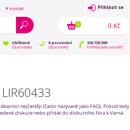
Přihlásit se
Kontakt
0 Kč
0
Oblíbené
K porovnání
326 729 369
Potřebujete poradit?
(
0
) produkty
(
0
) produkty
 LIR60433
ákazníci nejčastěji (často nazývané jako FAQ). Pokud tedy
edené diskuze nebo přidat do diskuzního fóra k Varná