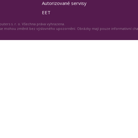
Autorizované servisy
EET
uters s. r. o. Všechna práva vyhrazena.
 se mohou změnit bez výslovného upozornění. Obrázky mají pouze informativní ch