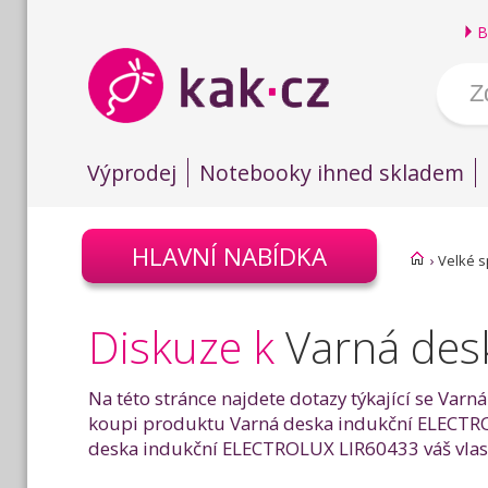
B
Výprodej
Notebooky ihned skladem
HLAVNÍ NABÍDKA
›
Velké s
Diskuze k
Varná des
Na této stránce najdete dotazy týkající se Var
koupi produktu Varná deska indukční ELECTROL
deska indukční ELECTROLUX LIR60433 váš vlastní