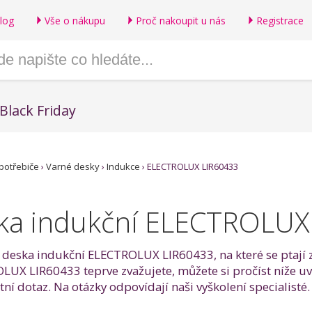
log
Vše o nákupu
Proč nakoupit u nás
Registrace
Black Friday
potřebiče
›
Varné desky
›
Indukce
›
ELECTROLUX LIR60433
ka indukční ELECTROLUX
ná deska indukční ELECTROLUX LIR60433, na které se ptají z
UX LIR60433 teprve zvažujete, můžete si pročíst níže uv
 dotaz. Na otázky odpovídají naši vyškolení specialisté.