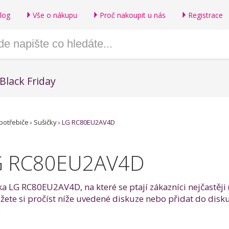
log
Vše o nákupu
Proč nakoupit u nás
Registrace
Black Friday
potřebiče
›
Sušičky
›
LG RC80EU2AV4D
LG RC80EU2AV4D
ička LG RC80EU2AV4D, na které se ptají zákazníci nejčastě
te si pročíst níže uvedené diskuze nebo přidat do disku
.