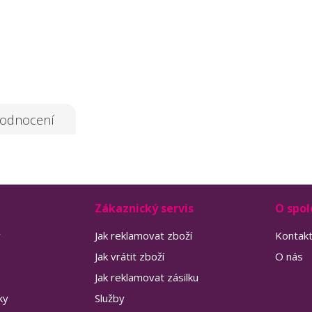
odnocení
Zákaznický servis
O spol
y
Jak reklamovat zboží
Kontak
Jak vrátit zboží
O nás
Jak reklamovat zásilku
ky
Služby