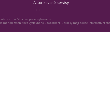
Autorizované servisy
EET
uters s. r. o. Všechna práva vyhrazena.
 se mohou změnit bez výslovného upozornění. Obrázky mají pouze informativní ch