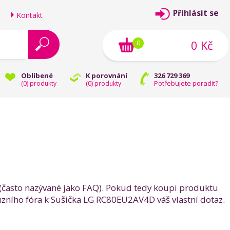
Přihlásit se
Kontakt
0 Kč
0
Oblíbené
K porovnání
326 729 369
Potřebujete poradit?
(
0
) produkty
(
0
) produkty
ji (často nazývané jako FAQ). Pokud tedy koupi produktu
zního fóra k Sušička LG RC80EU2AV4D váš vlastní dotaz.