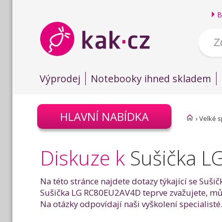
B
Výprodej
Notebooky ihned skladem
HLAVNÍ NABÍDKA
›
Velké s
Diskuze k
Sušička 
Na této stránce najdete dotazy týkající se Suš
Sušička LG RC80EU2AV4D teprve zvažujete, může
Na otázky odpovídají naši vyškolení specialisté