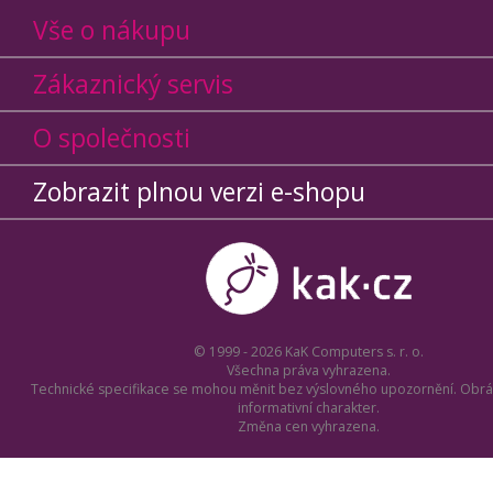
Vše o nákupu
Zákaznický servis
O společnosti
Zobrazit plnou verzi e-shopu
© 1999 - 2026 KaK Computers s. r. o.
Všechna práva vyhrazena.
Technické specifikace se mohou měnit bez výslovného upozornění. Obrá
informativní charakter.
Změna cen vyhrazena.