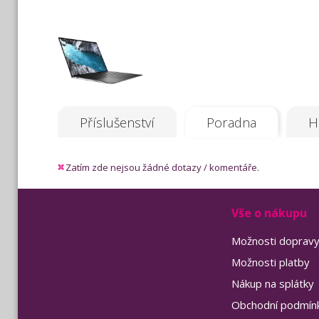
Příslušenství
Poradna
H
Zatím zde nejsou žádné dotazy / komentáře.
Vše o nákupu
Možnosti doprav
Možnosti platby
Nákup na splátky
Obchodní podmín