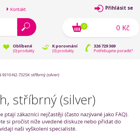
Přihlásit se
Kontakt
0 Kč
0
Oblíbené
K porovnání
326 729 369
Potřebujete poradit?
(
0
) produkty
(
0
) produkty
9310-N2-732SK stříbrný (silver)
stříbrný (silver)
e ptají zákazníci nejčastěji (často nazývané jako FAQ).
te si pročíst níže uvedené diskuze nebo přidat do
dají naši vyškolení specialisté.