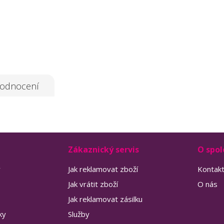
odnocení
Zákaznický servis
O spol
y
Jak reklamovat zboží
Kontak
Jak vrátit zboží
O nás
Jak reklamovat zásilku
ky
Služby