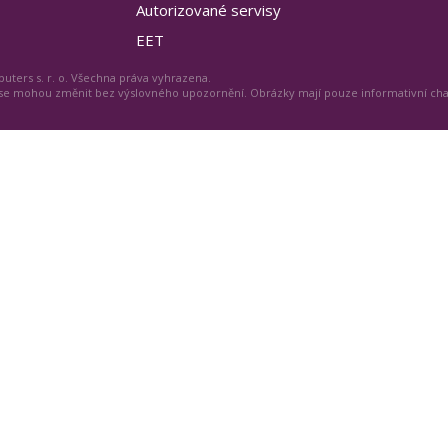
Autorizované servisy
EET
uters s. r. o. Všechna práva vyhrazena.
 se mohou změnit bez výslovného upozornění. Obrázky mají pouze informativní ch