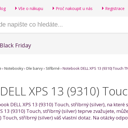
log
Vše o nákupu
Proč nakoupit u nás
Registrace
Black Friday
e
›
Notebooky
›
Dle barvy
›
Stříbrné
›
Notebook DELL XPS 13 (9310) Touch TN-
ELL XPS 13 (9310) Touch, 
ook DELL XPS 13 (9310) Touch, stříbrný (silver), na které s
3 (9310) Touch, stříbrný (silver) teprve zvažujete, může
ouch, stříbrný (silver) váš vlastní dotaz. Na otázky odpoví