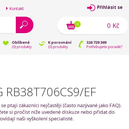
Přihlásit se
Kontakt
0 Kč
0
Oblíbené
K porovnání
326 729 369
Potřebujete poradit?
(
0
) produkty
(
0
) produkty
G RB38T706CS9/EF
ptají zákazníci nejčastěji (často nazývané jako FAQ).
 si pročíst níže uvedené diskuze nebo přidat do
dají naši vyškolení specialisté.