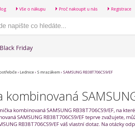
log
Vše o nákupu
Proč nakoupit u nás
Registrace
Black Friday
potřebiče
›
Lednice
›
S mrazákem
›
SAMSUNG RB38T706CS9/EF
ka kombinovaná SAMSUN
ladnička kombinovaná SAMSUNG RB38T706CS9/EF, na které se 
ovaná SAMSUNG RB38T706CS9/EF teprve zvažujete, můžete
SUNG RB38T706CS9/EF váš vlastní dotaz. Na otázky odpoví