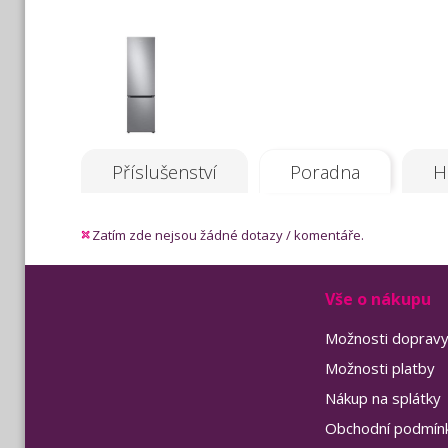
Příslušenství
Poradna
H
Zatím zde nejsou žádné dotazy / komentáře.
Vše o nákupu
Možnosti doprav
Možnosti platby
Nákup na splátky
Obchodní podmín