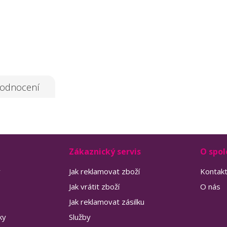
odnocení
Zákaznický servis
O spol
y
Jak reklamovat zboží
Kontak
Jak vrátit zboží
O nás
Jak reklamovat zásilku
ky
Služby