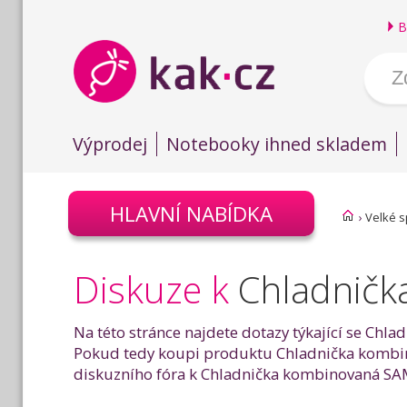
B
Výprodej
Notebooky ihned skladem
HLAVNÍ NABÍDKA
›
Velké s
Diskuze k
Chladnič
Na této stránce najdete dotazy týkající se Ch
Pokud tedy koupi produktu Chladnička kombin
diskuzního fóra k Chladnička kombinovaná SAM