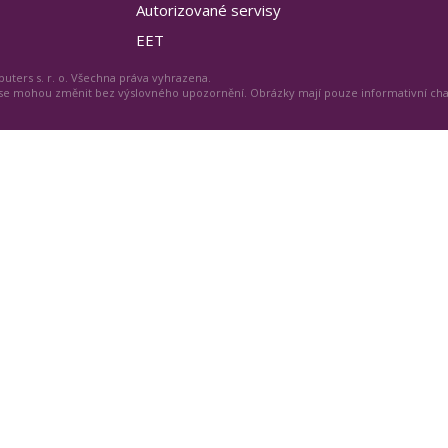
Autorizované servisy
EET
uters s. r. o. Všechna práva vyhrazena.
 se mohou změnit bez výslovného upozornění. Obrázky mají pouze informativní ch