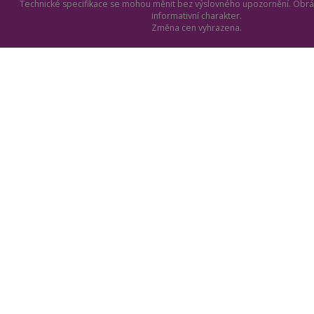
Technické specifikace se mohou měnit bez výslovného upozornění. Obrá
informativní charakter.
Změna cen vyhrazena.