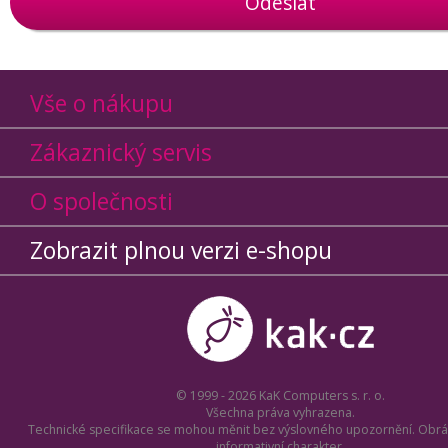
Odeslat
Vše o nákupu
Zákaznický servis
O společnosti
Zobrazit plnou verzi e-shopu
© 1999 - 2026 KaK Computers s. r. o.
Všechna práva vyhrazena.
Technické specifikace se mohou měnit bez výslovného upozornění. Obrá
informativní charakter.