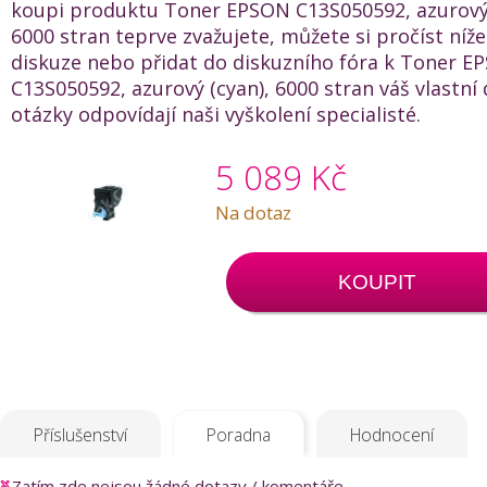
koupi produktu Toner EPSON C13S050592, azurový 
6000 stran teprve zvažujete, můžete si pročíst níž
diskuze nebo přidat do diskuzního fóra k Toner E
C13S050592, azurový (cyan), 6000 stran váš vlastní
otázky odpovídají naši vyškolení specialisté.
5 089 Kč
Na dotaz
KOUPIT
Příslušenství
Poradna
Hodnocení
Zatím zde nejsou žádné dotazy / komentáře.