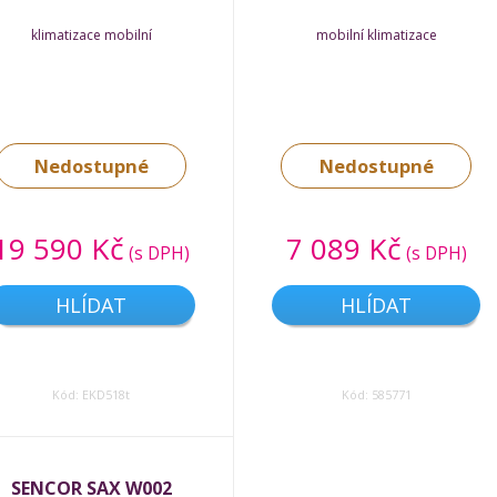
klimatizace mobilní
mobilní klimatizace
Nedostupné
Nedostupné
19 590 Kč
7 089 Kč
(s DPH)
(s DPH)
HLÍDAT
HLÍDAT
Kód: EKD518t
Kód: 585771
SENCOR SAX W002