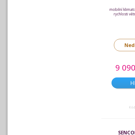
mobilní klimati
rychlosti vět
Ned
9 090
H
Kód
SENCO