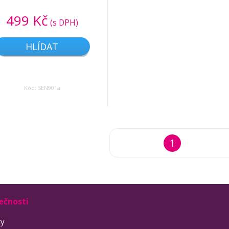
499 Kč
(s DPH)
HLÍDAT
Kód: SEN901a
1
ečnosti
ty