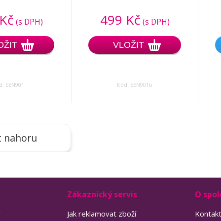
 Kč
499 Kč
(s DPH)
(s DPH)
OŽIT
VLOŽIT
d: SEN901
Kód: SEN901b
t nahoru
Zákaznický servis
O spol
y
Jak reklamovat zboží
Kontak