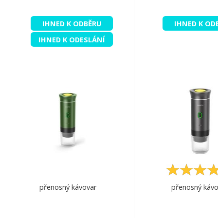
IHNED K ODBĚRU
IHNED K OD
IHNED K ODESLÁNÍ
přenosný kávovar
přenosný kávo