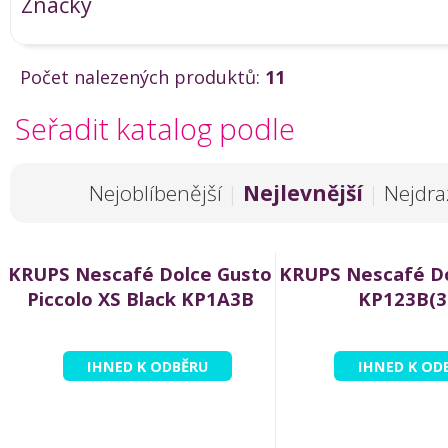
Značky
Počet nalezených produktů:
11
Seřadit katalog podle
Nejoblíbenější
|
Nejlevnější
|
Nejdra
KRUPS Nescafé Dolce Gusto
KRUPS Nescafé Do
Piccolo XS Black KP1A3B
KP123B(3
IHNED K ODBĚRU
IHNED K OD