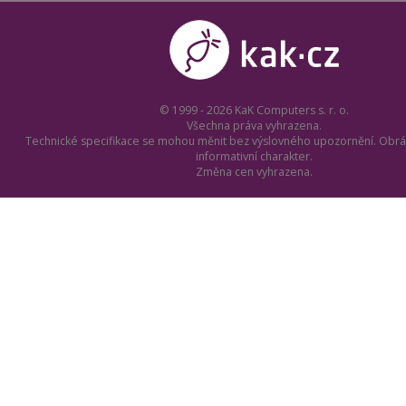
© 1999 - 2026 KaK Computers s. r. o.
Všechna práva vyhrazena.
Technické specifikace se mohou měnit bez výslovného upozornění. Obrá
informativní charakter.
Změna cen vyhrazena.