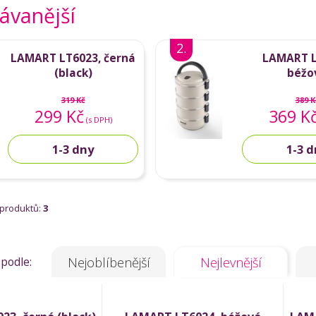
ávanější
2.
LAMART LT6023, černá
LAMART L
(black)
béžo
319 Kč
389 K
299 Kč
369 K
(s DPH)
1-3 dny
1-3 
 produktů:
3
 podle:
Nejoblíbenější
Nejlevnější