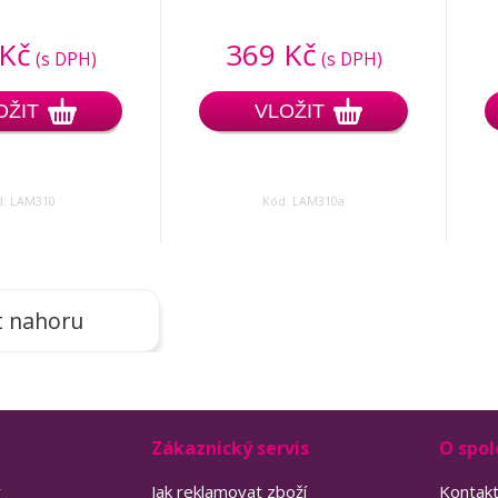
 Kč
369 Kč
(s DPH)
(s DPH)
OŽIT
VLOŽIT
d: LAM310
Kód: LAM310a
t nahoru
Zákaznický servis
O spol
y
Jak reklamovat zboží
Kontak