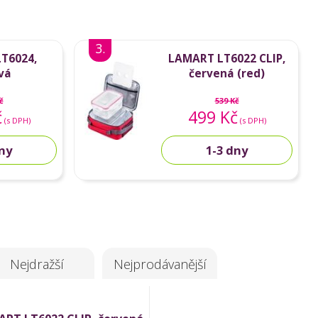
3.
T6024,
LAMART LT6022 CLIP,
vá
červená (red)
č
539 Kč
č
499 Kč
(s DPH)
(s DPH)
dny
1-3 dny
Nejdražší
Nejprodávanější