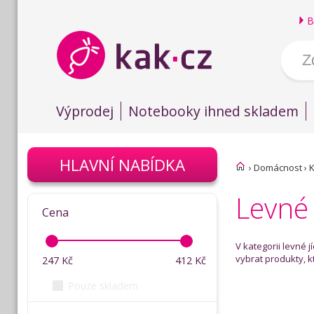
B
Výprodej
Notebooky ihned skladem
HLAVNÍ NABÍDKA
›
Domácnost
›
K
Levné 
Cena
V kategorii levné 
vybrat produkty, k
247
Kč
412
Kč
Pouze skladem