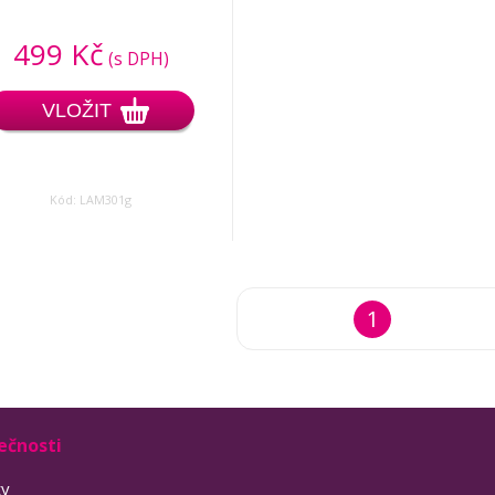
499 Kč
(s DPH)
VLOŽIT
Kód: LAM301g
1
ečnosti
ty