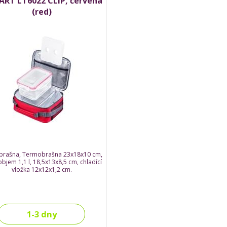
RT LT6022 CLIP, červená
(red)
brašna, Termobrašna 23x18x10 cm,
bjem 1,1 l, 18,5x13x8,5 cm, chladící
vložka 12x12x1,2 cm.
1-3 dny