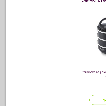
LAMART LT602
termoska na jídlo
1