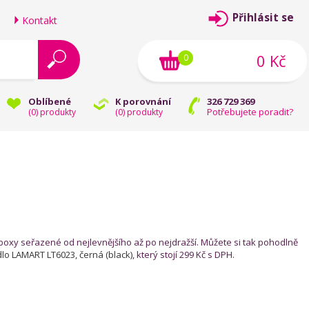
Přihlásit se
Kontakt
0 Kč
0
Oblíbené
K porovnání
326 729 369
Potřebujete poradit?
(
0
) produkty
(
0
) produkty
oboxy seřazené od nejlevnějšího až po nejdražší. Můžete si tak pohodlně
lo LAMART LT6023, černá (black)
, který stojí 299 Kč s DPH.