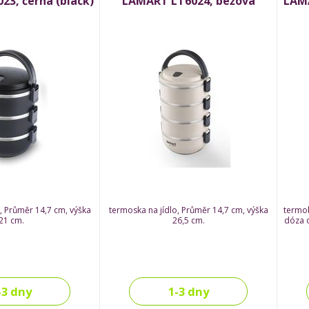
3, černá (black)
LAMART LT6024, béžová
LAMA
, Průměr 14,7 cm, výška
termoska na jídlo, Průměr 14,7 cm, výška
termo
21 cm.
26,5 cm.
dóza o
-3 dny
1-3 dny