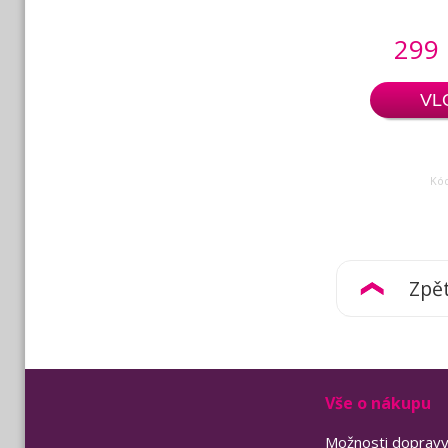
299
VL
Kó
Zpě
Vše o nákupu
Možnosti doprav