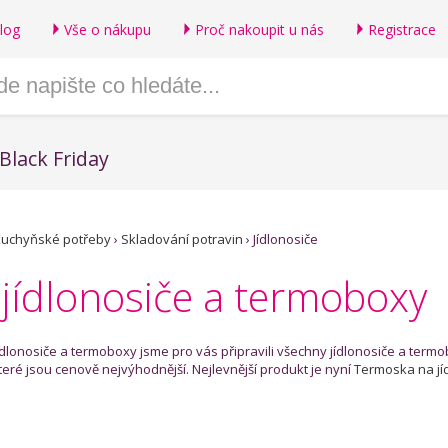
log
Vše o nákupu
Proč nakoupit u nás
Registrace
Black Friday
uchyňské potřeby
›
Skladování potravin
›
Jídlonosiče
jídlonosiče a termoboxy
jídlonosiče a termoboxy jsme pro vás připravili všechny jídlonosiče a term
teré jsou cenově nejvýhodnější. Nejlevnější produkt je nyní
Termoska na jíd