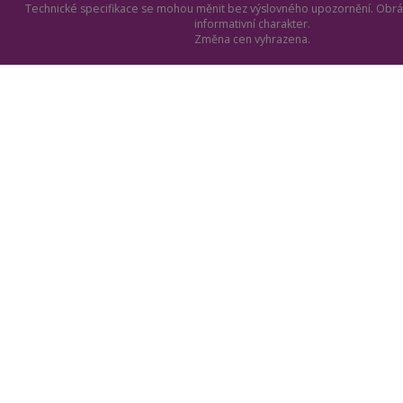
Technické specifikace se mohou měnit bez výslovného upozornění. Obrá
informativní charakter.
Změna cen vyhrazena.