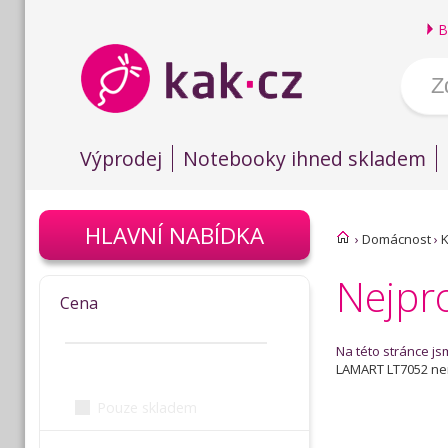
B
Výprodej
Notebooky ihned skladem
HLAVNÍ NABÍDKA
›
Domácnost
›
K
Nejpr
Cena
Na této stránce js
LAMART LT7052 ne
Pouze skladem