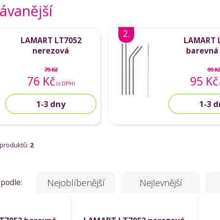
ávanější
2.
LAMART LT7052
LAMART 
nerezová
barevná
79 Kč
99 K
76 Kč
95 Kč
(s DPH)
1-3 dny
1-3 
 produktů:
2
 podle:
Nejoblíbenější
Nejlevnější