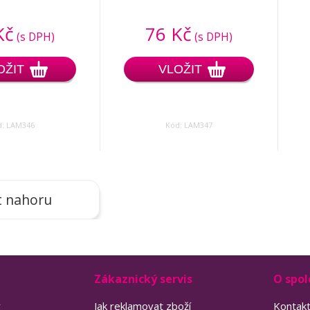
Kč
76 Kč
(s DPH)
(s DPH)
OŽIT
VLOŽIT
d: LAM346
Kód: LAM347
t nahoru
Zákaznický servis
O spol
y
Jak reklamovat zboží
Kontak