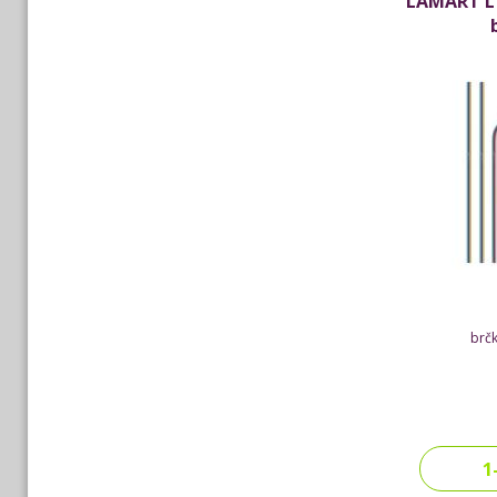
LAMART L
brčk
1