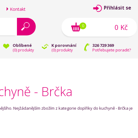
Přihlásit se
Kontakt
0 Kč
0
Oblíbené
K porovnání
326 729 369
Potřebujete poradit?
(
0
) produkty
(
0
) produkty
chyně - Brčka
ějšího. Nejžádanějším zbožím z kategorie doplňky do kuchyně - Brčka je