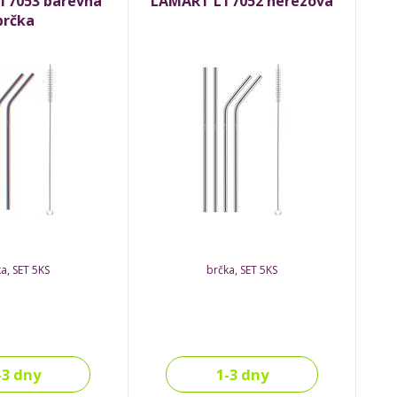
T7053 barevná
LAMART LT7052 nerezová
brčka
a, SET 5KS
brčka, SET 5KS
-3 dny
1-3 dny