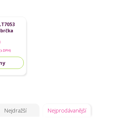
LT7053
 brčka
č
(s DPH)
dny
Nejdražší
Nejprodávanější