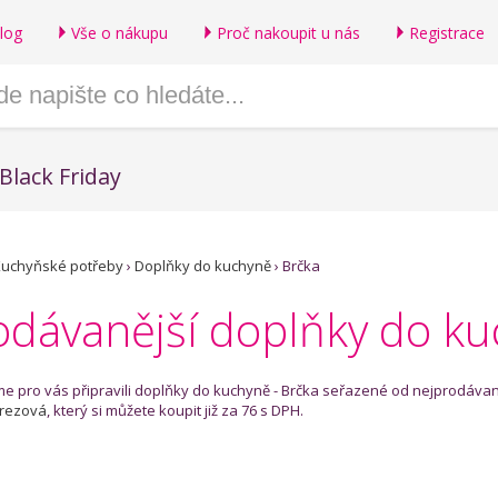
log
Vše o nákupu
Proč nakoupit u nás
Registrace
Black Friday
uchyňské potřeby
›
Doplňky do kuchyně
›
Brčka
odávanější doplňky do ku
me pro vás připravili doplňky do kuchyně - Brčka seřazené od nejprodávan
rezová
, který si můžete koupit již za 76 s DPH.