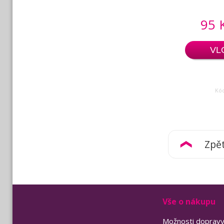
95 
VL
Kó
Zpě
Vše o nákupu
Možnosti doprav