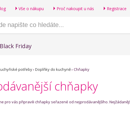
log
Vše o nákupu
Proč nakoupit u nás
Registrace
Black Friday
uchyňské potřeby
›
Doplňky do kuchyně
›
Chňapky
odávanější chňapky
sme pro vás připravili chňapky seřazené od nejprodávanějšího. Nejžádaněj