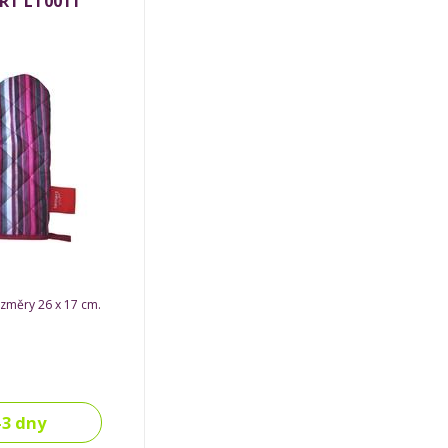
RT LT0011
změry 26 x 17 cm.
-3 dny