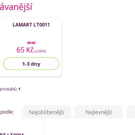
ávanější
LAMART LT0011
69 Kč
65 Kč
(s DPH)
1-3 dny
 produktů:
1
 podle:
Nejoblíbenější
Nejlevnější