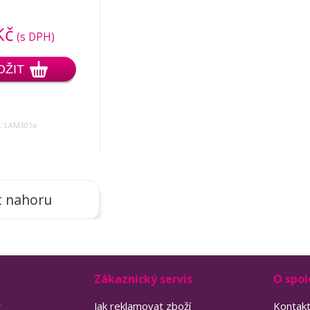
Kč
(s DPH)
OŽIT
: LAM301a
t nahoru
Zákaznický servis
O spol
y
Jak reklamovat zboží
Kontak