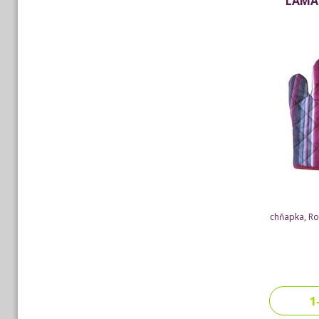
LAMA
chňapka, Ro
1