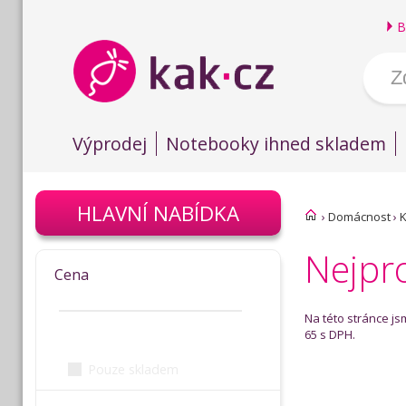
B
Výprodej
Notebooky ihned skladem
HLAVNÍ NABÍDKA
›
Domácnost
›
K
Nejpr
Cena
Na této stránce j
65 s DPH.
Pouze skladem