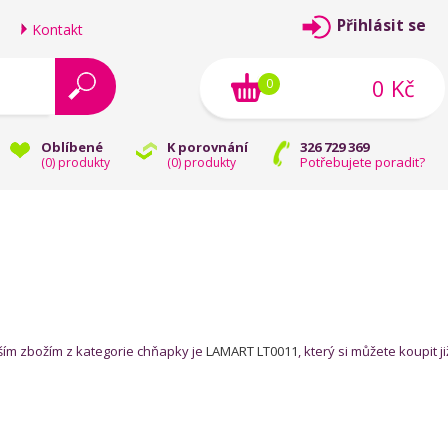
Přihlásit se
Kontakt
0 Kč
0
Oblíbené
K porovnání
326 729 369
Potřebujete poradit?
(
0
) produkty
(
0
) produkty
ším zbožím z kategorie chňapky je
LAMART LT0011
, který si můžete koupit ji