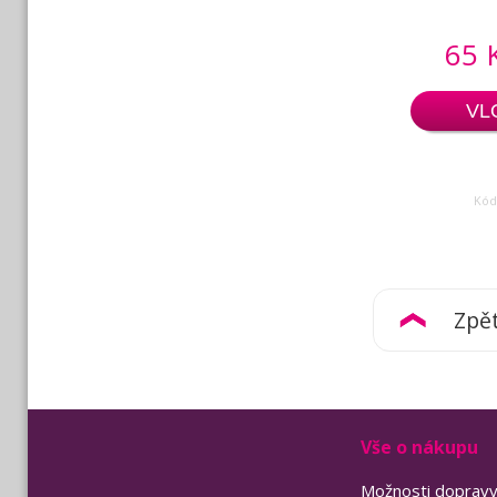
65 
VL
Kód
Zpě
Vše o nákupu
Možnosti doprav