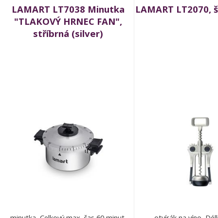
LAMART LT7038 Minutka
LAMART LT2070, š
"TLAKOVÝ HRNEC FAN",
stříbrná (silver)
minutka, Celkový max. čas 60 minut.
otvírák na víno, Dél