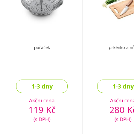
pařáček
prkénko a n
1-3 dny
1-3 dny
Akční cena
Akční cen
119 Kč
280 K
(s DPH)
(s DPH)