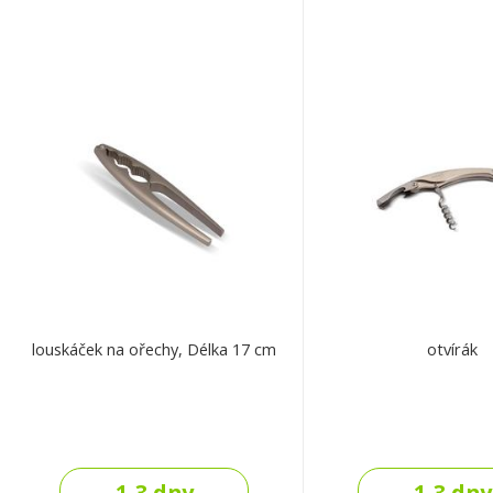
louskáček na ořechy, Délka 17 cm
otvírák
1-3 dny
1-3 dny