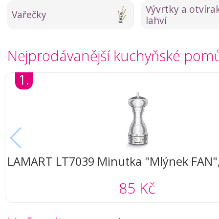
Vývrtky a otvíra
Vařečky
lahví
Nejprodávanější kuchyňské pom
1.
LAMART LT7039 Minutka "Mlýnek FAN",
(silver)
85 Kč