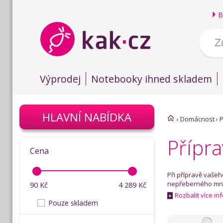
B
Výprodej
Notebooky ihned skladem
HLAVNÍ NABÍDKA
›
Domácnost
›
P
Přípr
Cena
Při přípravě vaš
nepřeberného množ
90
Kč
4 289
Kč
Rozbalit více in
+
Pouze skladem