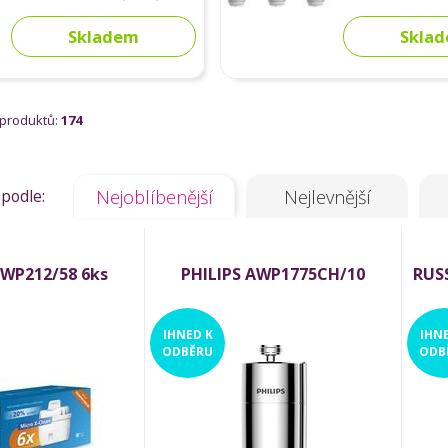
Skladem
Skla
 produktů:
174
 podle:
Nejoblíbenější
Nejlevnější
AWP212/58 6ks
PHILIPS AWP1775CH/10
RUSS
IHNED
K
IHN
ODBĚRU
ODB