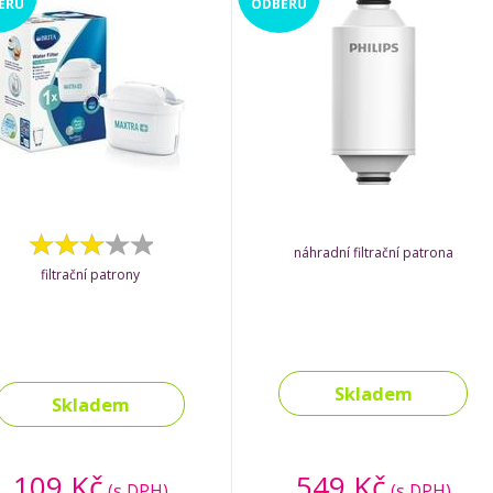
ĚRU
ODBĚRU
náhradní filtrační patrona
filtrační patrony
Skladem
Skladem
109 Kč
549 Kč
(s DPH)
(s DPH)