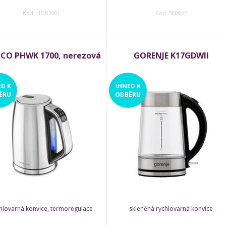
Kód: HOB200r
Kód: 580065
LCO PHWK 1700, nerezová
GORENJE K17GDWII
ED
K
IHNED
K
ĚRU
ODBĚRU
hlovarná konvice, termoregulace
skleněná rychlovarná konvice