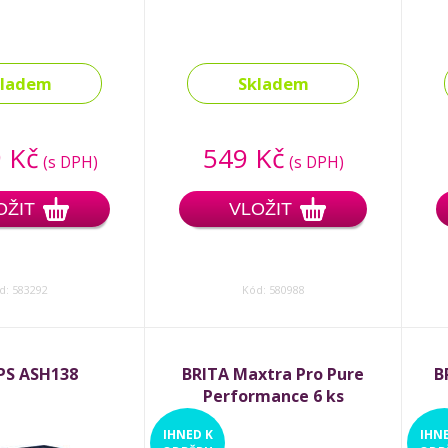
kladem
Skladem
 Kč
549 Kč
(s DPH)
(s DPH)
OŽIT
VLOŽIT
d: 583292
Kód: 580988
PS ASH138
BRITA Maxtra Pro Pure
B
Performance 6 ks
IHNED
K
IHN