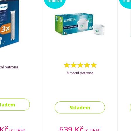
ODBĚRU
ODB
ační patrona
filtrační patrona
kladem
Skladem
 Kč
639 Kč
(s DPH)
(s DPH)