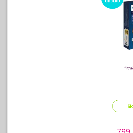
ODBĚRU
filtr
S
799