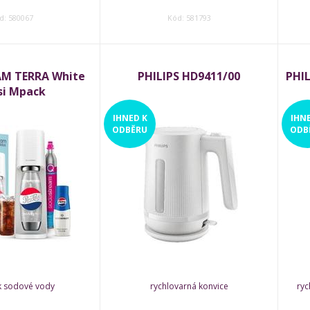
d: 580067
Kód: 581793
M TERRA White
PHILIPS HD9411/00
PHI
si Mpack
IHNED
K
IHN
ODBĚRU
ODB
k sodové vody
rychlovarná konvice
ryc