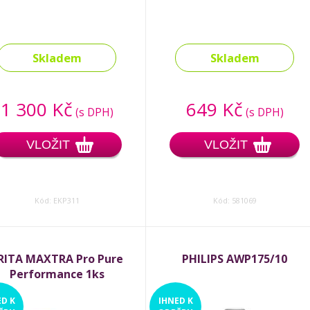
Skladem
Skladem
1 300 Kč
649 Kč
(s DPH)
(s DPH)
VLOŽIT
VLOŽIT
Kód: EKP311
Kód: 581069
RITA MAXTRA Pro Pure
PHILIPS AWP175/10
Performance 1ks
ED
K
IHNED
K