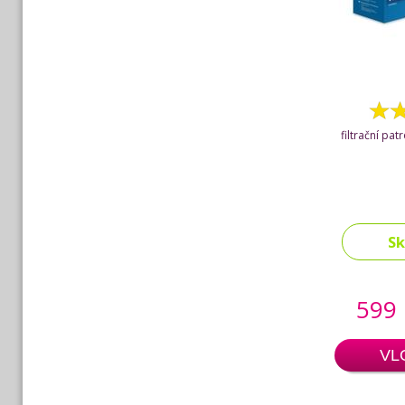
filtrační pat
S
599
VL