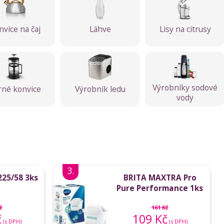
nvice na čaj
Láhve
Lisy na citrusy
Výrobníky sodové
rné konvice
Výrobník ledu
vody
3.
225/58 3ks
BRITA MAXTRA Pro
Pure Performance 1ks
č
161 Kč
č
109 Kč
(s DPH)
(s DPH)