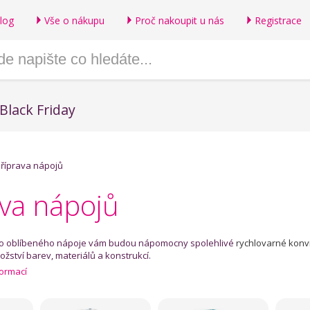
log
Vše o nákupu
Proč nakoupit u nás
Registrace
Black Friday
říprava nápojů
ava nápojů
eho oblíbeného nápoje vám budou nápomocny spolehlivé
rychlovarné konv
ství barev, materiálů a konstrukcí.
formací