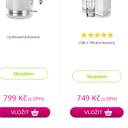
rychlovarná konvice
USB-C filtrační konvice
Skladem
Skladem
799 Kč
749 Kč
(s DPH)
(s DPH)
VLOŽIT
VLOŽIT