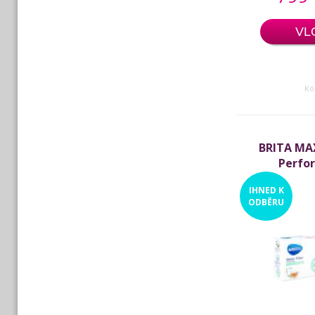
VL
Kó
BRITA MA
Perfo
IHNED
K
ODBĚRU