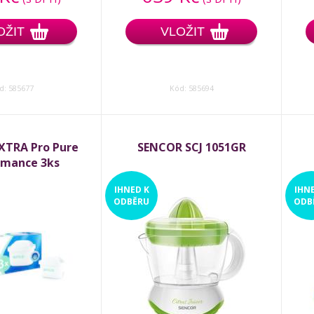
OŽIT
VLOŽIT
d: 585677
Kód: 585694
XTRA Pro Pure
SENCOR SCJ 1051GR
rmance 3ks
IHNED
K
IHN
ODBĚRU
ODB