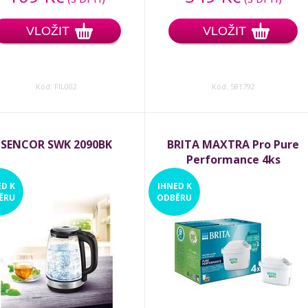
VLOŽIT
VLOŽIT
Kód: FIL002
Kód: 581792
SENCOR SWK 2090BK
BRITA MAXTRA Pro Pure
Performance 4ks
ED
K
IHNED
K
ĚRU
ODBĚRU