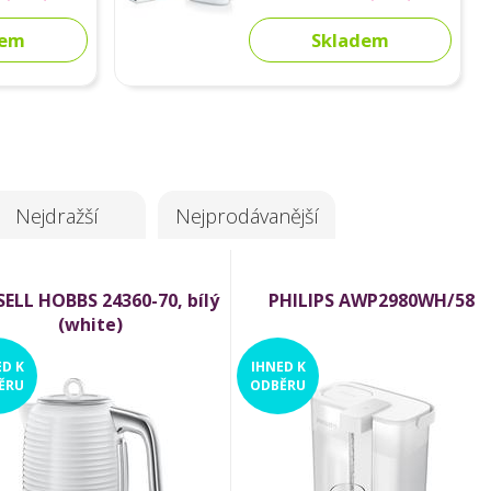
dem
Skladem
Nejdražší
Nejprodávanější
ELL HOBBS 24360-70, bílý
PHILIPS AWP2980WH/58
(white)
ED
K
IHNED
K
ĚRU
ODBĚRU