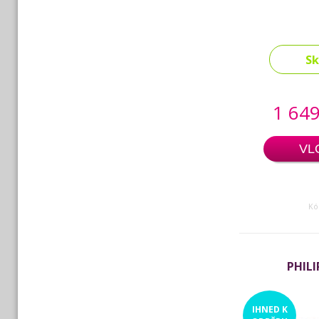
S
1 649
VL
Kó
PHILI
IHNED
K