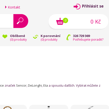
Přihlásit se
Kontakt
0 Kč
0
Oblíbené
K porovnání
326 729 369
Potřebujete poradit?
(
0
) produkty
(
0
) produkty
ice
značek
Sencor
,
DeLonghi
,
Eta
a spoustu dalších. Vybírat můžete z