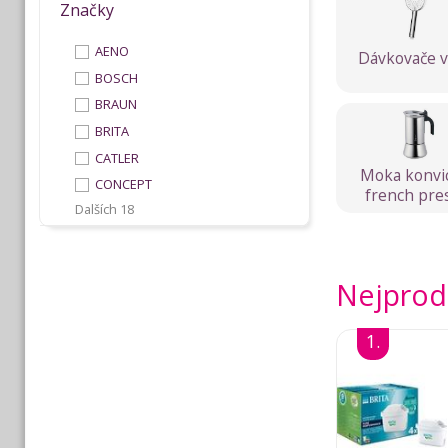
Značky
AENO
Dávkovače 
BOSCH
BRAUN
BRITA
CATLER
Moka konvi
CONCEPT
french pre
Dalších 18
Nejprod
1.