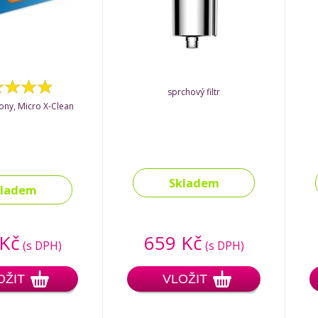
sprchový filtr
rony, Micro X-Clean
Skladem
kladem
 Kč
659 Kč
(s DPH)
(s DPH)
OŽIT
VLOŽIT