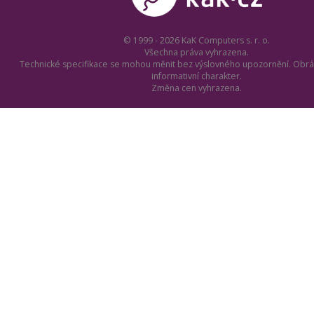
© 1999 - 2026 KaK Computers s. r. o.
Všechna práva vyhrazena.
Technické specifikace se mohou měnit bez výslovného upozornění. Obrá
informativní charakter.
Změna cen vyhrazena.