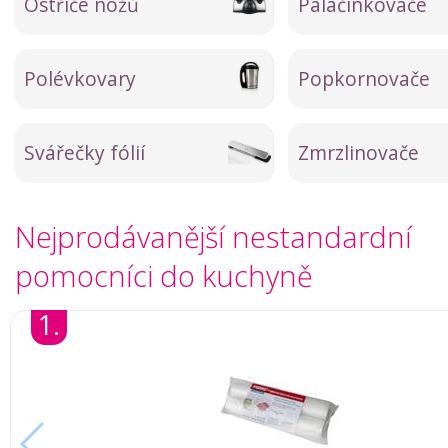
Ostřiče nožů
Palačinkovače
Polévkovary
Popkornovače
Svářečky fólií
Zmrzlinovače
Nejprodávanější nestandardní
pomocníci do kuchyně
1.