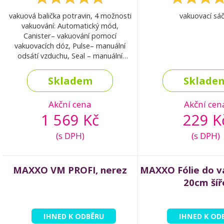
vakuová balička potravin, 4 možnosti
vakuovací sá
vakuování: Automatický mód,
Canister– vakuování pomocí
vakuovacích dóz, Pulse– manuální
odsátí vzduchu, Seal – manuální
svaření fólie
Skladem
Sklade
Akční cena
Akční cen
1 569 Kč
229 K
(s DPH)
(s DPH)
MAXXO VM PROFI, nerez
MAXXO Fólie do v
20cm šíř
IHNED K ODBĚRU
IHNED K OD