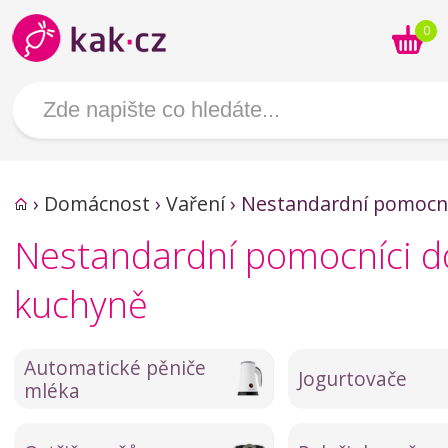
0
›
Domácnost
›
Vaření
›
Nestandardní pomocní
Nestandardní pomocníci d
kuchyně
Automatické pěniče
Jogurtovače
mléka