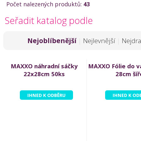
Počet nalezených produktů:
43
Seřadit katalog podle
Nejoblíbenější
|
Nejlevnější
|
Nejdra
MAXXO náhradní sáčky
MAXXO Fólie do v
22x28cm 50ks
28cm šíř
IHNED K ODBĚRU
IHNED K OD