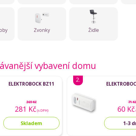
doby
Zvonky
Židle
ávanější vybavení domu
2.
ELEKTROBOCK BZ11
ELEKTROBOC
369 Kč
71 K
281 Kč
60 Kč
(s DPH)
Skladem
1-3 