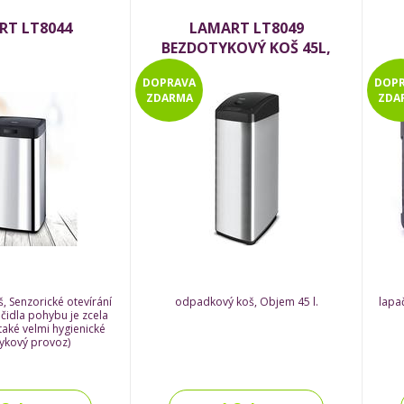
RT LT8044
LAMART LT8049
BEZDOTYKOVÝ KOŠ 45L,
nerez/černý
DOPRAVA
DOP
ZDARMA
ZDA
, Senzorické otevírání
odpadkový koš, Objem 45 l.
lapa
 čidla pohybu je zcela
také velmi hygienické
ykový provoz)