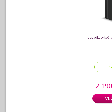
odpadkový koš, b
1
2 190
VL