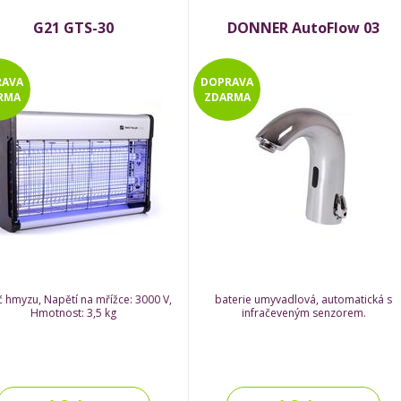
G21 GTS-30
DONNER AutoFlow 03
RAVA
DOPRAVA
RMA
ZDARMA
č hmyzu, Napětí na mřížce: 3000 V,
baterie umyvadlová, automatická s
Hmotnost: 3,5 kg
infračeveným senzorem.