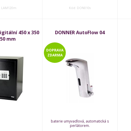
: LAM120m
Kód: DON010s
igitální 450 x 350
DONNER AutoFlow 04
350 mm
DOPRAVA
ZDARMA
baterie umyvadlová, automatická s
perlátorem.