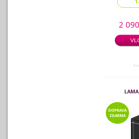
1
2 090
VL
Kó
LAMA
DOPRAVA
ZDARMA