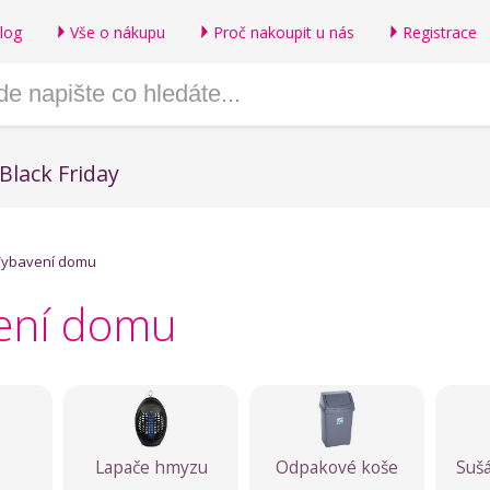
log
Vše o nákupu
Proč nakoupit u nás
Registrace
Black Friday
Vybavení domu
ení domu
Lapače hmyzu
Odpakové koše
Sušá