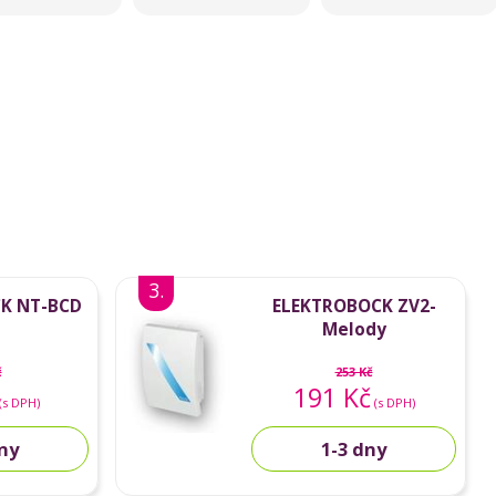
3.
K NT-BCD
ELEKTROBOCK ZV2-
Melody
č
253 Kč
191 Kč
(s DPH)
(s DPH)
dny
1-3 dny