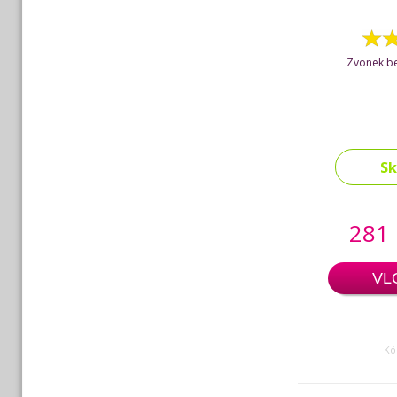
Zvonek be
S
281
VL
Kó