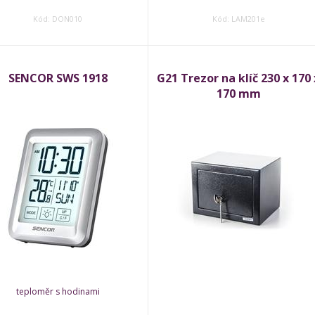
Kód: DON010
Kód: LAM201e
SENCOR SWS 1918
G21 Trezor na klíč 230 x 170 
170 mm
teploměr s hodinami