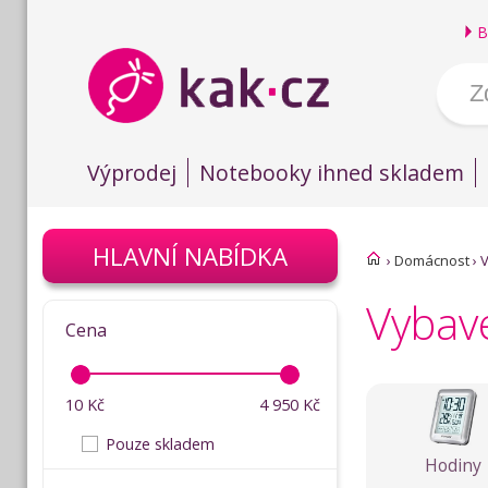
B
Výprodej
Notebooky ihned skladem
HLAVNÍ NABÍDKA
›
Domácnost
›
Vybav
Cena
10
Kč
4 950
Kč
Pouze skladem
Hodiny