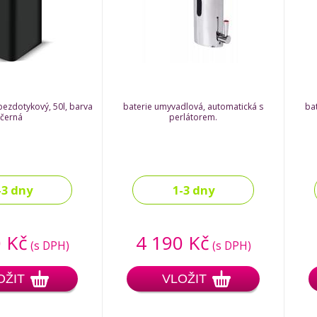
ezdotykový, 50l, barva
baterie umyvadlová, automatická s
ba
černá
perlátorem.
-3 dny
1-3 dny
 Kč
4 190 Kč
(s DPH)
(s DPH)
OŽIT
VLOŽIT