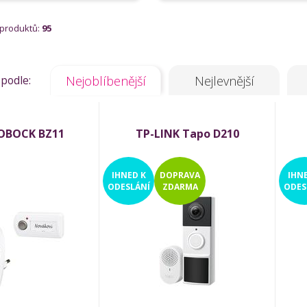
 produktů:
95
 podle:
Nejoblíbenější
Nejlevnější
OBOCK BZ11
TP-LINK Tapo D210
IHNED
K
DOPRAVA
IHN
ODESLÁNÍ
ZDARMA
ODES