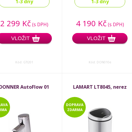
1-3 dny
1-3 dny
2 299 Kč
4 190 Kč
(s DPH)
(s DPH)
VLOŽIT
VLOŽIT
Kód: GTI201
Kód: DON010e
DONNER AutoFlow 01
LAMART LT8045, nerez
RAVA
DOPRAVA
RMA
ZDARMA