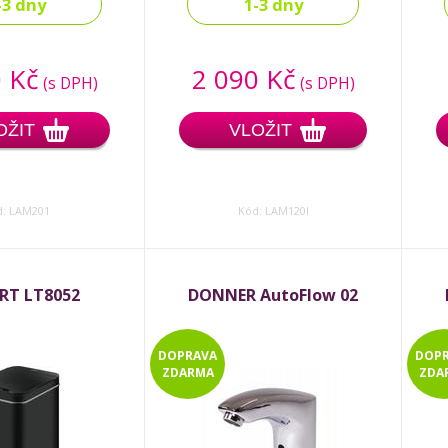
-3 dny
1-3 dny
 Kč
2 090 Kč
(s DPH)
(s DPH)
OŽIT
VLOŽIT
d: LAM201
Kód: LAM120l
RT LT8052
DONNER AutoFlow 02
DOPRAVA
DOP
ZDARMA
ZDA