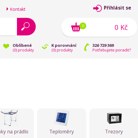
Přihlásit se
Kontakt
0 Kč
0
Oblíbené
K porovnání
326 729 369
Potřebujete poradit?
(
0
) produkty
(
0
) produkty
ky na prádlo
Teploměry
Trezory