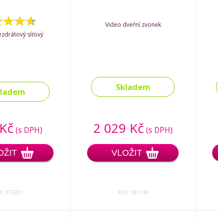
Video dveřní zvonek
zdrátový síťový
Skladem
kladem
 Kč
2 029 Kč
(s DPH)
(s DPH)
OŽIT
VLOŽIT
d: ETK201
Kód: 581149