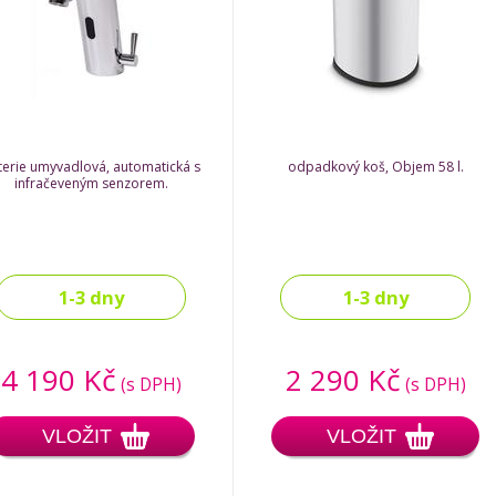
terie umyvadlová, automatická s
odpadkový koš, Objem 58 l.
infračeveným senzorem.
1-3 dny
1-3 dny
4 190 Kč
2 290 Kč
(s DPH)
(s DPH)
VLOŽIT
VLOŽIT