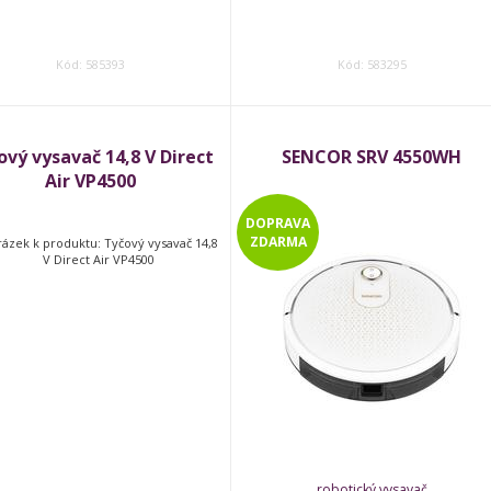
Kód: 585393
Kód: 583295
ový vysavač 14,8 V Direct
SENCOR SRV 4550WH
Air VP4500
DOPRAVA
ZDARMA
robotický vysavač