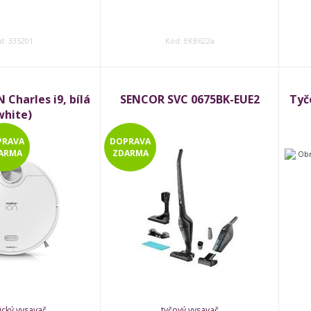
d: 335201
Kód: EKB622a
Charles i9, bílá
SENCOR SVC 0675BK-EUE2
Tyč
white)
PRAVA
DOPRAVA
ARMA
ZDARMA
ický vysavač
tyčový vysavač