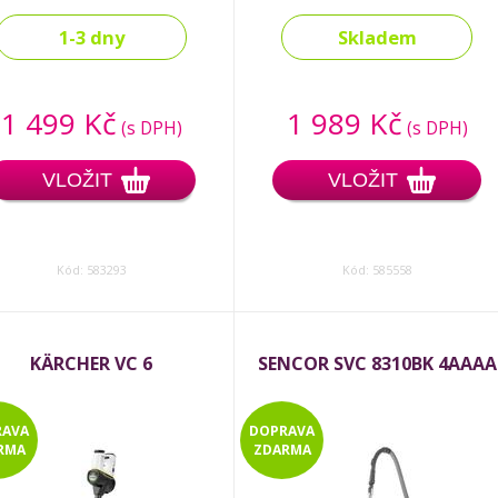
1-3 dny
Skladem
1 499 Kč
1 989 Kč
(s DPH)
(s DPH)
VLOŽIT
VLOŽIT
Kód: 583293
Kód: 585558
KÄRCHER VC 6
SENCOR SVC 8310BK 4AAAA
RAVA
DOPRAVA
RMA
ZDARMA