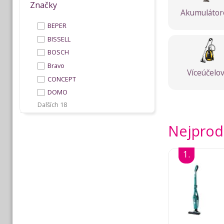
Značky
Akumulátor
BEPER
BISSELL
BOSCH
Bravo
Víceúčelo
CONCEPT
DOMO
Dalších 18
Nejprod
1.