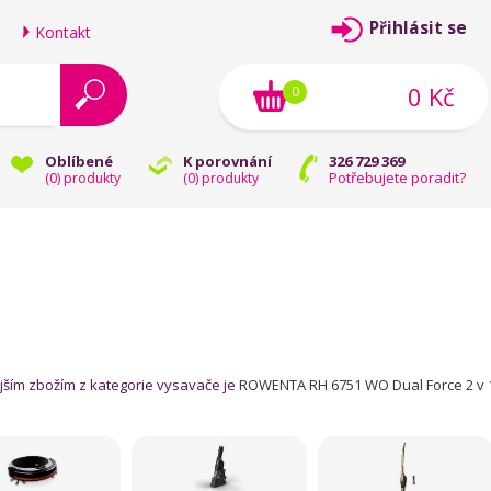
Přihlásit se
Kontakt
0 Kč
0
Oblíbené
K porovnání
326 729 369
Potřebujete poradit?
(
0
) produkty
(
0
) produkty
jším zbožím z kategorie vysavače je
ROWENTA RH 6751 WO Dual Force 2 v 