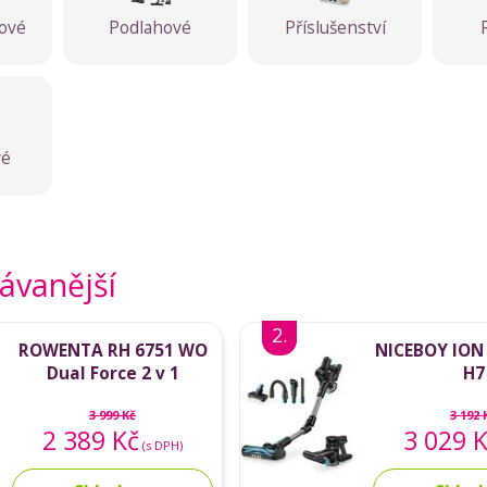
ové
Podlahové
Příslušenství
vé
ávanější
2.
ROWENTA RH 6751 WO
NICEBOY ION
Dual Force 2 v 1
H7
3 999 Kč
3 192 
2 389 Kč
3 029 
(s DPH)