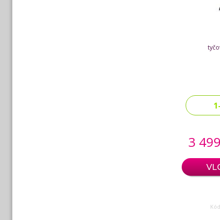
tyčo
1
3 499
VL
Kód