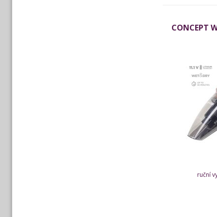
CONCEPT We
ruční v