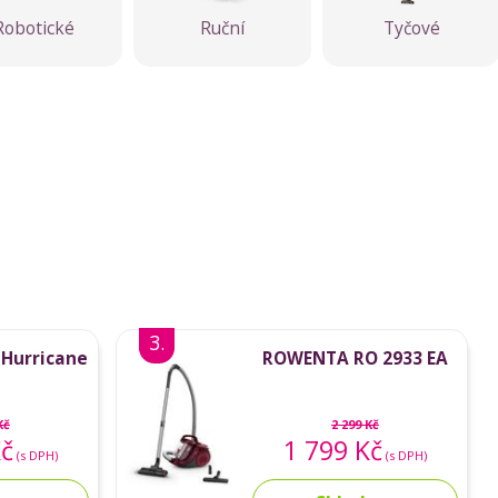
Robotické
Ruční
Tyčové
3.
 Hurricane
ROWENTA RO 2933 EA
Kč
2 299 Kč
Kč
1 799 Kč
(s DPH)
(s DPH)