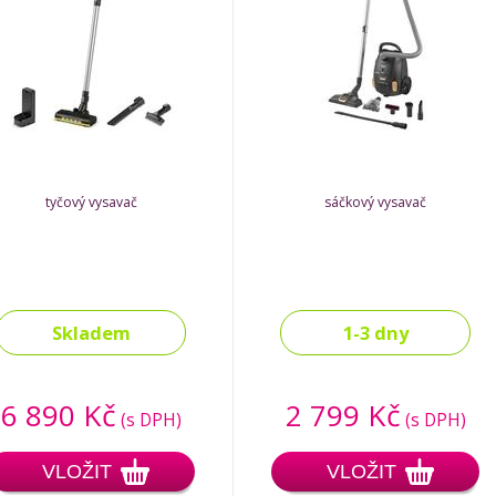
tyčový vysavač
sáčkový vysavač
Skladem
1-3 dny
6 890 Kč
2 799 Kč
(s DPH)
(s DPH)
VLOŽIT
VLOŽIT