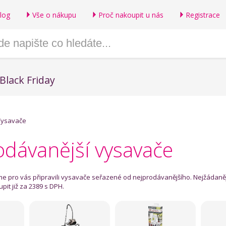
log
Vše o nákupu
Proč nakoupit u nás
Registrace
Black Friday
Vysavače
odávanější vysavače
sme pro vás připravili vysavače seřazené od nejprodávanějšího. Nejžádaně
pit již za 2389 s DPH.