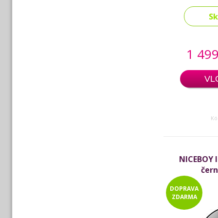
S
1 499
VL
Kó
NICEBOY I
čern
DOPRAVA
ZDARMA