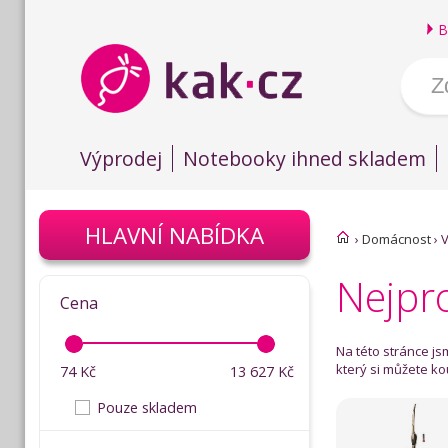
B
Výprodej
Notebooky ihned skladem
HLAVNÍ NABÍDKA
›
Domácnost
›
Nejpr
Cena
Na této stránce j
který si můžete kou
74
Kč
13 627
Kč
Pouze skladem