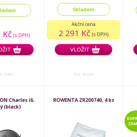
Skladem
kladem
Akční cena
2 291 Kč
 Kč
(s DPH)
(s DPH)
OŽIT
VLOŽIT
d: 334827
Kód: 583296
ON Charles i6,
ROWENTA ZR200740, 4 ks
ý (black)
DOP
ZDA