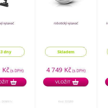
vý vysavač
robotický vysavač
r
-3 dny
Skladem
 Kč
4 749 Kč
(s DPH)
(s DPH)
OŽIT
VLOŽIT
: EKN001c
Kód: 335200