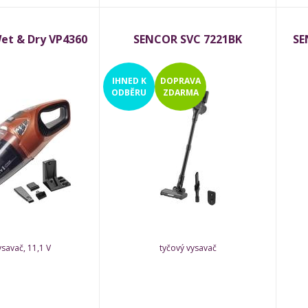
t & Dry VP4360
SENCOR SVC 7221BK
SE
IHNED
K
DOPRAVA
ODBĚRU
ZDARMA
ysavač, 11,1 V
tyčový vysavač