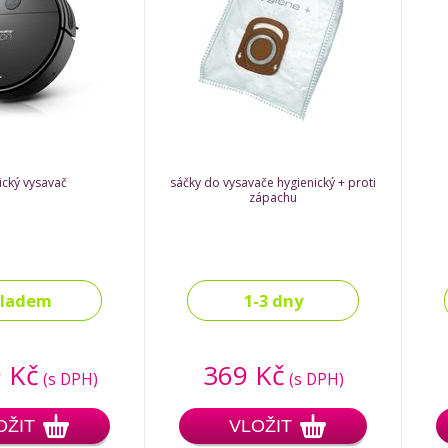
ický vysavač
sáčky do vysavače hygienický + proti
zápachu
kladem
1-3 dny
 Kč
369 Kč
(s DPH)
(s DPH)
OŽIT
VLOŽIT