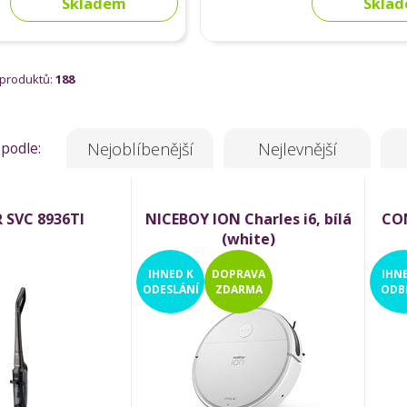
Skladem
Skla
 produktů:
188
 podle:
Nejoblíbenější
Nejlevnější
 SVC 8936TI
NICEBOY ION Charles i6, bílá
CON
(white)
IHNED
K
DOPRAVA
IHN
ODESLÁNÍ
ZDARMA
ODB