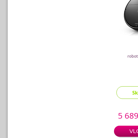
robot
S
5 689
VL