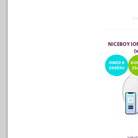
Kó
NICEBOY ION 
(
IHNED
K
DO
ODBĚRU
ZD
robot