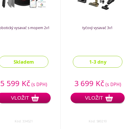
obotický vysavač s mopem 2v1
tyčový vysavač 3v1
Skladem
1-3 dny
5 599 Kč
3 699 Kč
(s DPH)
(s DPH)
VLOŽIT
VLOŽIT
Kód: 334521
Kód: 580210