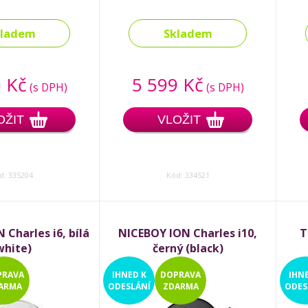
kladem
Skladem
 Kč
5 599 Kč
(s DPH)
(s DPH)
OŽIT
VLOŽIT
d: 335204
Kód: 334521
Charles i6, bílá
NICEBOY ION Charles i10,
T
white)
černý (black)
PRAVA
IHNED
K
DOPRAVA
IHN
ARMA
ODESLÁNÍ
ZDARMA
ODES