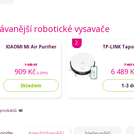
ávanější robotické vysavače
2.
XIAOMI Mi Air Purifier
TP-LINK Tap
1 045 Kč
7 463 
909 Kč
6 489 
(s DPH)
Skladem
1-3 
 produktů:
40
 podle:
Nejoblíbenější
Nejlevnější