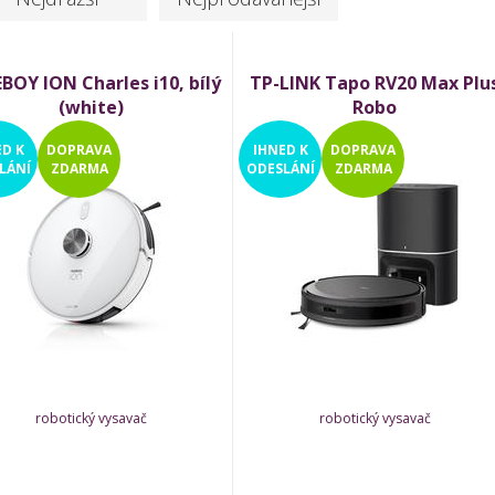
BOY ION Charles i10, bílý
TP-LINK Tapo RV20 Max Plu
(white)
Robo
ED
K
DOPRAVA
IHNED
K
DOPRAVA
LÁNÍ
ZDARMA
ODESLÁNÍ
ZDARMA
robotický vysavač
robotický vysavač