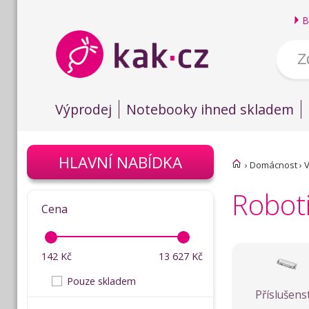
B
Výprodej
Notebooky ihned skladem
HLAVNÍ NABÍDKA
›
Domácnost
›
Robot
Cena
142
Kč
13 627
Kč
Pouze skladem
Příslušens