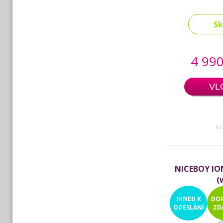
S
4 990
VL
Kó
NICEBOY ION 
(
IHNED
K
DO
ODESLÁNÍ
ZD