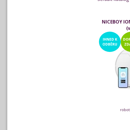
NICEBOY ION 
(
IHNED
K
DO
ODBĚRU
ZD
robot