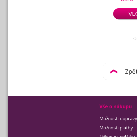
VL
Kó
Zpě
Vše o nákupu
Možnosti doprav
Možnosti platby
Nákup na splátky