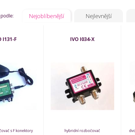
 podle:
Nejoblíbenější
Nejlevnější
O I131-F
IVO I034-X
čovač s F konektory
hybridní rozbočovač
dvo