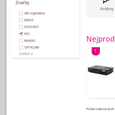
Značky
Antény
AB CryptoBox
EMOS
EVOLVEO
IVO
Nejprodá
MAXXO
OPTICUM
1.
Dalších 4
Počet nalezených