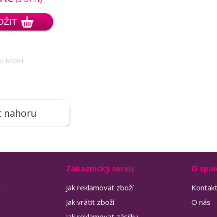
OŽIT
d: IVO004
t nahoru
Zákaznický servis
O spol
y
Jak reklamovat zboží
Kontak
Jak vrátit zboží
O nás
Jak reklamovat zásilku