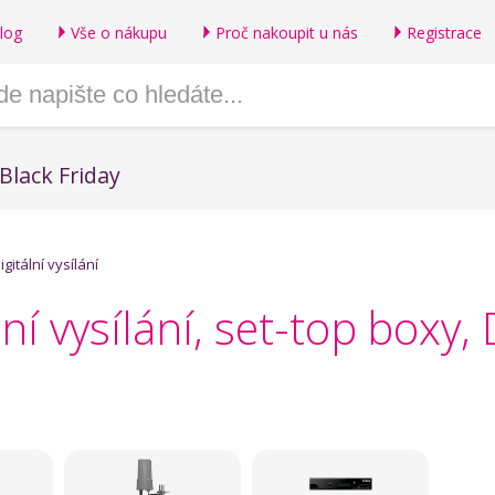
log
Vše o nákupu
Proč nakoupit u nás
Registrace
Black Friday
igitální vysílání
lní vysílání, set-top box