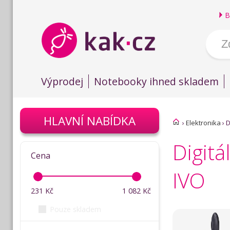
B
Výprodej
Notebooky ihned skladem
HLAVNÍ NABÍDKA
›
Elektronika
›
D
Digitá
Cena
IVO
231
Kč
1 082
Kč
Pouze skladem