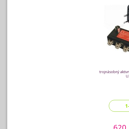
trojnásobný aktiv
U
1
620