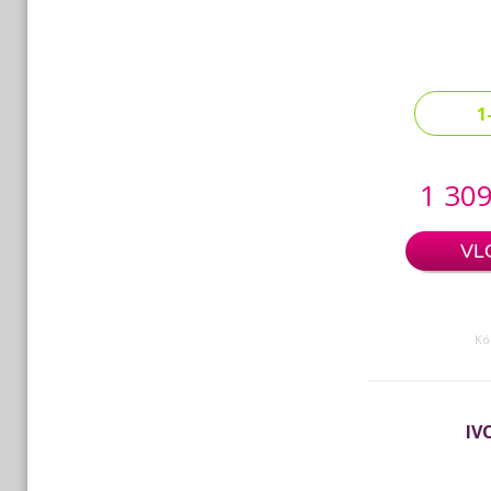
1
1 309
VL
Kó
IV