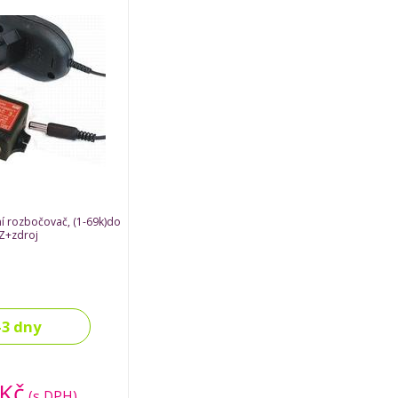
ní rozbočovač, (1-69k)do
Z+zdroj
-3 dny
 Kč
(s DPH)