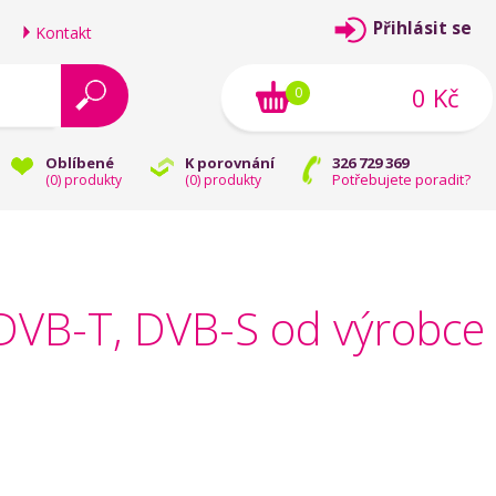
Přihlásit se
Kontakt
0 Kč
0
Oblíbené
K porovnání
326 729 369
Potřebujete poradit?
(
0
) produkty
(
0
) produkty
y, DVB-T, DVB-S od výrobce