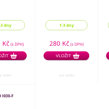
-3 dny
1-3 dny
 Kč
280 Kč
(s DPH)
(s DPH)
OŽIT
VLOŽIT
d: IVO001
Kód: IVO003
O I030-F