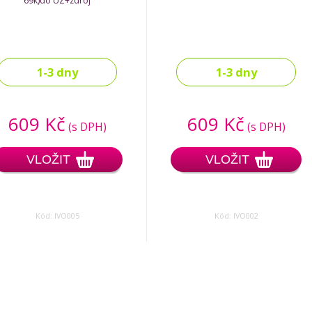
69k)do UZ+zdroj
1-3 dny
1-3 dny
609 Kč
609 Kč
(s DPH)
(s DPH)
VLOŽIT
VLOŽIT
Kód: IVO005
Kód: IVO002