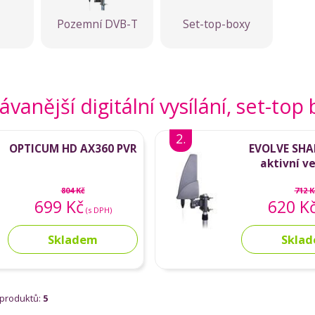
Pozemní DVB-T
Set-top-boxy
vanější digitální vysílání, set-to
2.
OPTICUM HD AX360 PVR
EVOLVE SHA
aktivní v
anténa
804 Kč
712 K
699 Kč
620 K
(s DPH)
Skladem
Skla
 produktů:
5