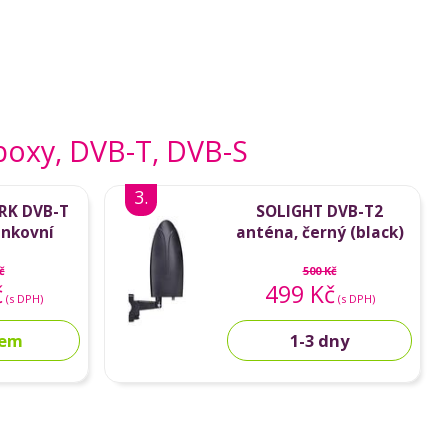
p boxy, DVB-T, DVB-S
3.
RK DVB-T
SOLIGHT DVB-T2
enkovní
anténa, černý (black)
 35dB
č
500 Kč
č
499 Kč
(s DPH)
(s DPH)
dem
1-3 dny