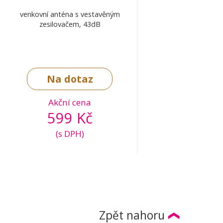
venkovní anténa s vestavěným
zesilovačem, 43dB
Na dotaz
Akční cena
599 Kč
(s DPH)
Zpět nahoru