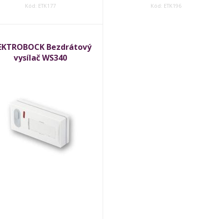
Kód: ETK177
Kód: ETK196
EKTROBOCK Bezdrátový
vysílač WS340