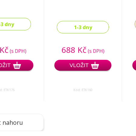
-3 dny
1-3 dny
 Kč
688 Kč
(s DPH)
(s DPH)
OŽIT
VLOŽIT
d: ETK176
Kód: ETK160
t nahoru