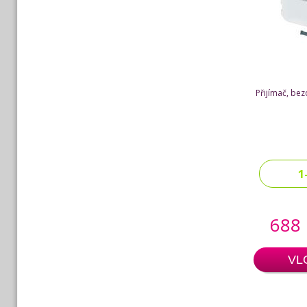
Přijímač, bez
1
688
VL