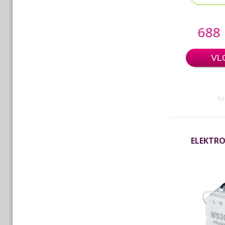
688
VL
Kó
ELEKTR