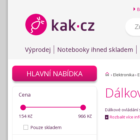
B
Výprodej
Notebooky ihned skladem
HLAVNÍ NABÍDKA
›
Elektronika
›
E
Dálko
Cena
Dálkové ovládání 
154
Kč
966
Kč
Rozbalit více in
+
Pouze skladem