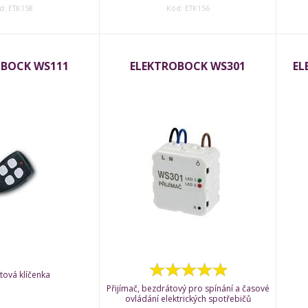
d: ETK158
Kód: ETK156
OBOCK WS111
ELEKTROBOCK WS301
EL
tová klíčenka
Přijímač, bezdrátový pro spínání a časové
ovládání elektrických spotřebičů