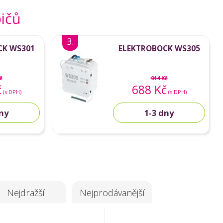
ičů
3.
CK WS301
ELEKTROBOCK WS305
č
914 Kč
č
688 Kč
(s DPH)
(s DPH)
dny
1-3 dny
Nejdražší
Nejprodávanější