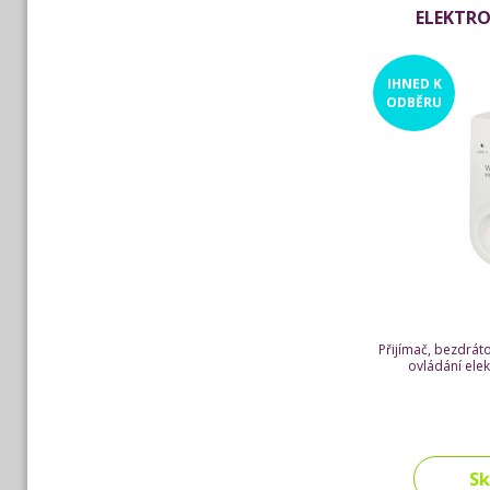
ELEKTR
IHNED
K
ODBĚRU
Přijímač, bezdrát
ovládání elek
S