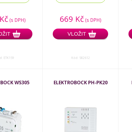
 Kč
669 Kč
(s DPH)
(s DPH)
OŽIT
VLOŽIT
d: ETK159
Kód: 582612
OBOCK WS305
ELEKTROBOCK PH-PK20