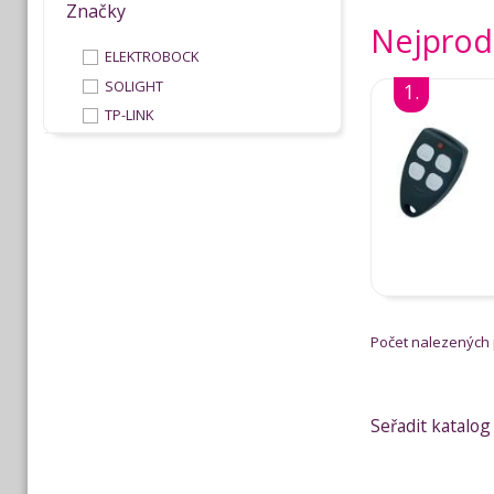
Značky
Nejprodá
ELEKTROBOCK
SOLIGHT
1.
TP-LINK
Počet nalezených
Seřadit katalog