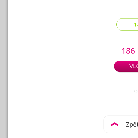
1
186
VL
Kó
Zpě