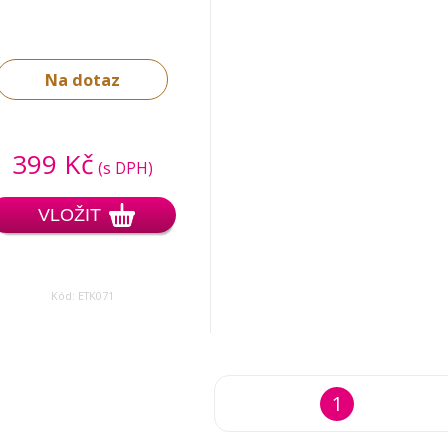
Na dotaz
399 Kč
(s DPH)
VLOŽIT
Kód: ETK071
1