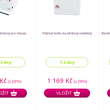
drátový pro žaluzie
Přijímač kotle, bezdrátový nástěnný
Bezdrá
-3 dny
1-3 dny
 Kč
1 169 Kč
(s DPH)
(s DPH)
OŽIT
VLOŽIT