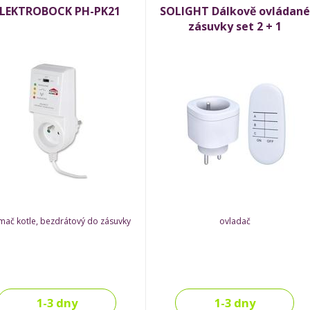
ELEKTROBOCK PH-PK21
SOLIGHT Dálkově ovládané
zásuvky set 2 + 1
ímač kotle, bezdrátový do zásuvky
ovladač
1-3 dny
1-3 dny