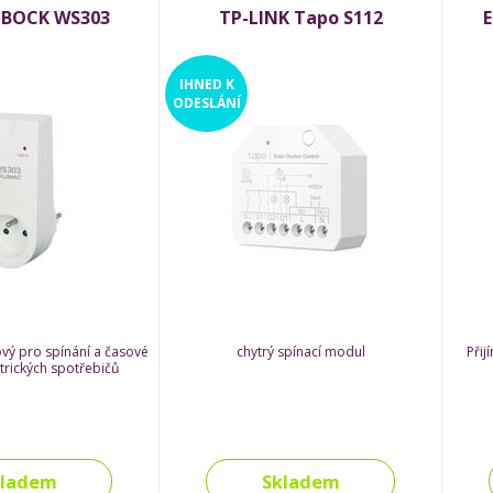
OBOCK WS303
TP-LINK Tapo S112
IHNED
K
ODESLÁNÍ
ový pro spínání a časové
chytrý spínací modul
Přij
trických spotřebičů
kladem
Skladem