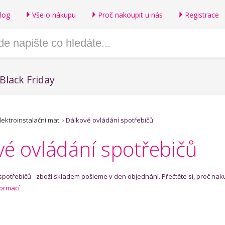
log
Vše o nákupu
Proč nakoupit u nás
Registrace
Black Friday
lektroinstalační mat.
›
Dálkové ovládání spotřebičů
vé ovládání spotřebičů
spotřebičů - zboží skladem pošleme v den objednání. Přečtěte si, proč na
formací