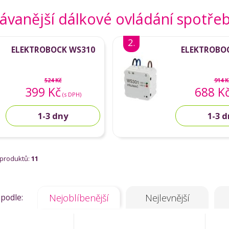
vanější dálkové ovládání spotřeb
2.
ELEKTROBOCK WS310
ELEKTROBO
524 Kč
914 K
399 Kč
688 K
(s DPH)
1-3 dny
1-3 
 produktů:
11
 podle:
Nejoblíbenější
Nejlevnější