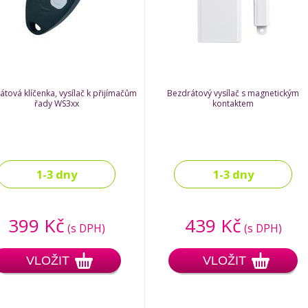
tová klíčenka, vysílač k přijímačům
Bezdrátový vysílač s magnetickým
řady WS3xx
kontaktem
1-3 dny
1-3 dny
399 Kč
439 Kč
(s DPH)
(s DPH)
VLOŽIT
VLOŽIT