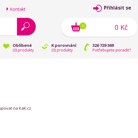
Přihlásit se
Kontakt
0 Kč
0
Oblíbené
K porovnání
326 729 369
Potřebujete poradit?
(
0
) produkty
(
0
) produkty
kupovat na KaK.cz