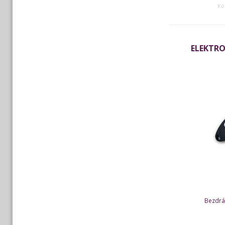
Kó
ELEKTR
Bezdrá