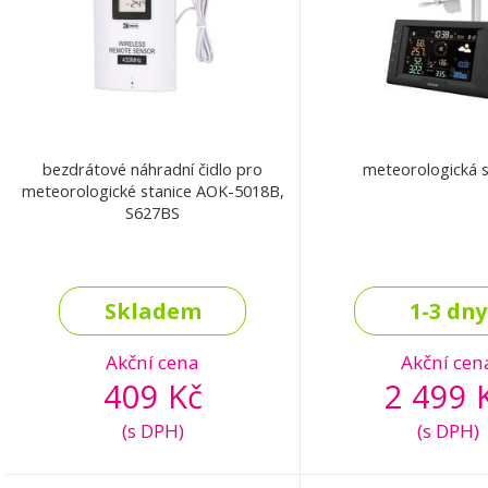
bezdrátové náhradní čidlo pro
meteorologická s
meteorologické stanice AOK-5018B,
S627BS
Skladem
1-3 dny
Akční cena
Akční cen
409 Kč
2 499 
(s DPH)
(s DPH)