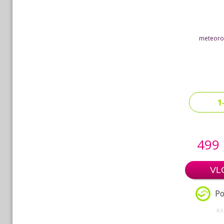
meteorol
1
499
VL
Po
Kó