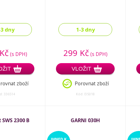
-3 dny
1-3 dny
 Kč
299 Kč
(s DPH)
(s DPH)
OŽIT
VLOŽIT
rovnat zboží
Porovnat zboží
d: 336514
Kód: EIS018
 SWS 2300 B
GARNI 030H
IHNED
K
IHN