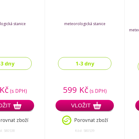
ogická stanice
meteorologická stanice
meteo
-3 dny
1-3 dny
 Kč
599 Kč
(s DPH)
(s DPH)
OŽIT
VLOŽIT
rovnat zboží
Porovnat zboží
d: 580538
Kód: 580539