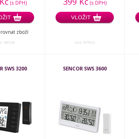
 Kč
399 Kč
(s DPH)
(s DPH)
OŽIT
VLOŽIT
rovnat zboží
d: 580528
Kód: MTT023
R SWS 3200
SENCOR SWS 3600