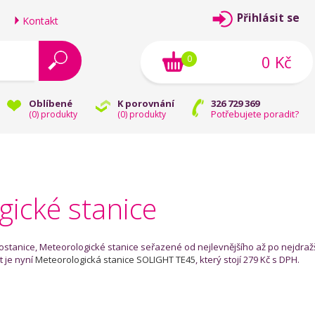
Přihlásit se
Kontakt
0 Kč
0
Oblíbené
K porovnání
326 729 369
Potřebujete poradit?
(
0
) produkty
(
0
) produkty
ické stanice
ostanice, Meteorologické stanice seřazené od nejlevnějšího až po nejdražš
t je nyní
Meteorologická stanice SOLIGHT TE45
, který stojí 279 Kč s DPH.