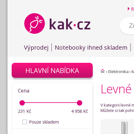
B
Výprodej
Notebooky ihned skladem
HLAVNÍ NABÍDKA
›
Elektronika
›
M
Levné 
Cena
V kategorii levné 
Můžete si tak poho
231
Kč
4 958
Kč
Pouze skladem