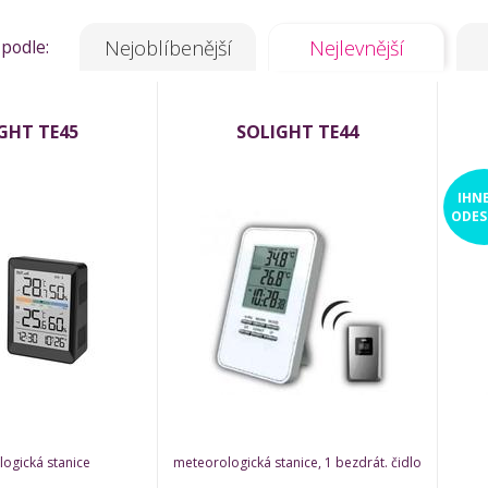
 podle:
Nejoblíbenější
Nejlevnější
GHT TE45
SOLIGHT TE44
IHN
ODES
ogická stanice
meteorologická stanice, 1 bezdrát. čidlo