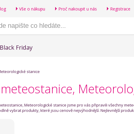
log
Vše o nákupu
Proč nakoupit u nás
Registrace
Black Friday
eteorologické stanice
meteostanice, Meteorolog
meteostanice, Meteorologické stanice jsme pro vás připravili všechny mete
dlně vybrat produkty, které jsou cenově nejvýhodnější. Nejlevnější produk