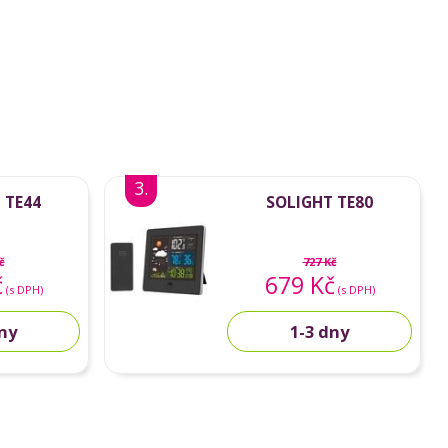
3.
 TE44
SOLIGHT TE80
č
727 Kč
č
679 Kč
(s DPH)
(s DPH)
dny
1-3 dny