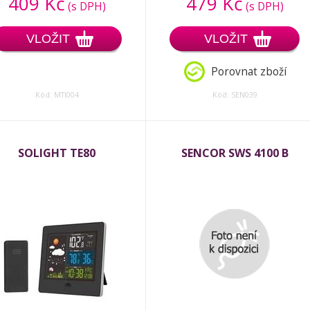
409 Kč
479 Kč
(s DPH)
(s DPH)
VLOŽIT
VLOŽIT
Porovnat zboží
Kód: MTI004
Kód: SEN039
SOLIGHT TE80
SENCOR SWS 4100 B