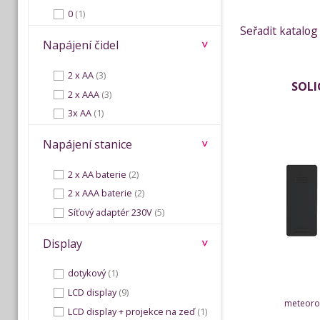
0
(1)
Seřadit katalog
Napájení čidel
2 x AA
(3)
SOLI
2 x AAA
(3)
3x AA
(1)
Napájení stanice
2 x AA baterie
(2)
2 x AAA baterie
(2)
Síťový adaptér 230V
(5)
Display
dotykový
(1)
LCD display
(9)
meteorol
LCD display + projekce na zeď
(1)