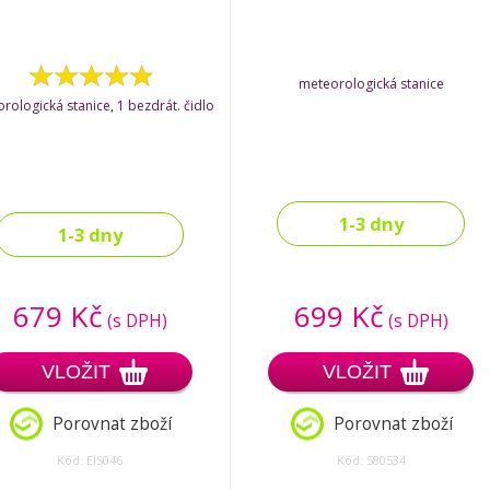
meteorologická stanice
rologická stanice, 1 bezdrát. čidlo
1-3 dny
1-3 dny
679 Kč
699 Kč
(s DPH)
(s DPH)
VLOŽIT
VLOŽIT
Porovnat zboží
Porovnat zboží
Kód: EIS046
Kód: 580534