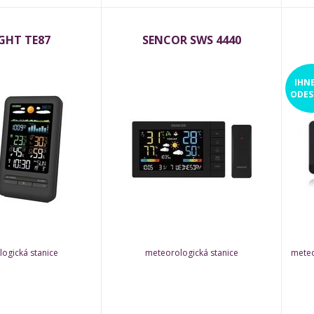
GHT TE87
SENCOR SWS 4440
IHN
ODES
ogická stanice
meteorologická stanice
meteo