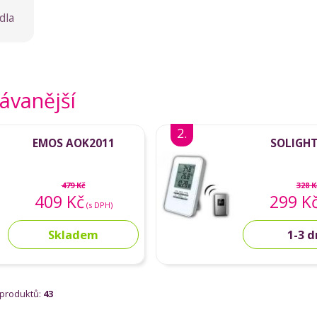
dla
ávanější
2.
EMOS AOK2011
SOLIGHT
479 Kč
328 K
409 Kč
299 K
(s DPH)
Skladem
1-3 
 produktů:
43