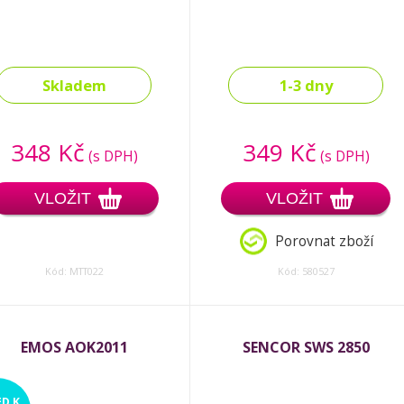
Skladem
1-3 dny
348 Kč
349 Kč
(s DPH)
(s DPH)
VLOŽIT
VLOŽIT
Porovnat zboží
Kód: MTT022
Kód: 580527
EMOS AOK2011
SENCOR SWS 2850
ED
K