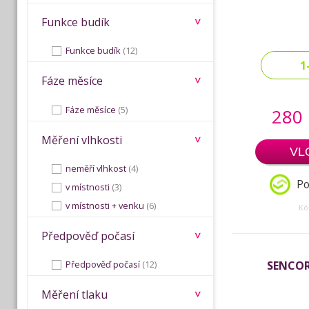
Funkce budík
Funkce budík
(12)
1
Fáze měsíce
Fáze měsíce
(5)
280
Měření vlhkosti
VL
neměří vlhkost
(4)
Po
v místnosti
(3)
v místnosti + venku
(6)
Kó
Předpověď počasí
SENCOR
Předpověď počasí
(12)
Měření tlaku