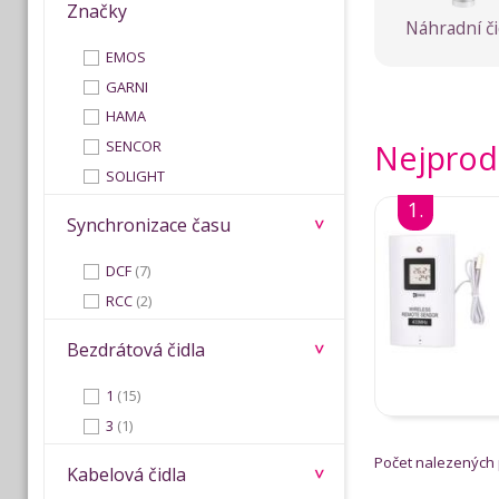
Značky
Náhradní či
EMOS
GARNI
HAMA
SENCOR
Nejprod
SOLIGHT
1.
Synchronizace času
DCF
(7)
RCC
(2)
Bezdrátová čidla
1
(15)
3
(1)
Počet nalezených
Kabelová čidla