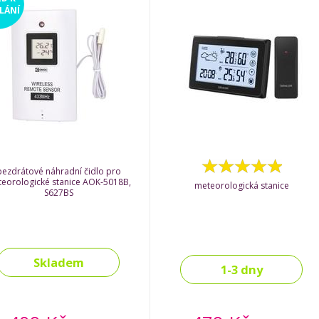
LÁNÍ
bezdrátové náhradní čidlo pro
eorologické stanice AOK-5018B,
meteorologická stanice
S627BS
Skladem
1-3 dny