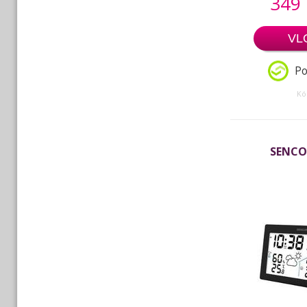
349
VL
Po
Kó
SENCO