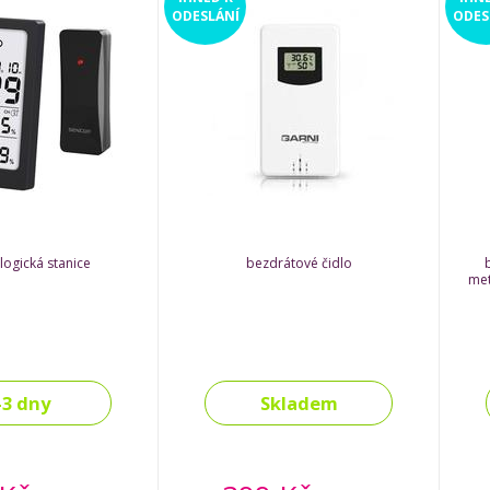
ODESLÁNÍ
ODES
ogická stanice
bezdrátové čidlo
met
-3 dny
Skladem