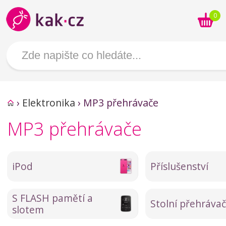
0
›
Elektronika
›
MP3 přehrávače
MP3 přehrávače
iPod
Příslušenství
S FLASH pamětí a
Stolní přehráva
slotem