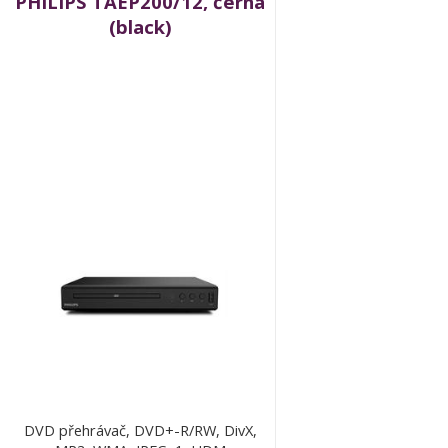
PHILIPS TAEP200/12, černá
(black)
DVD přehrávač, DVD+-R/RW, DivX,