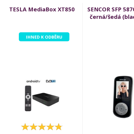
TESLA MediaBox XT850
SENCOR SFP 5870
černá/šedá (bla
IHNED K ODBĚRU