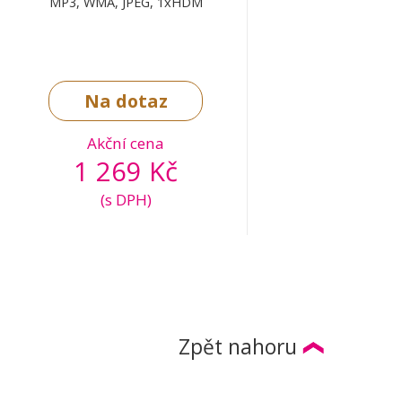
MP3, WMA, JPEG, 1xHDM
Na dotaz
Akční cena
1 269 Kč
(s DPH)
Zpět nahoru