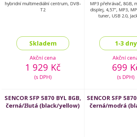
hybridní multimediální centrum, DVB-
MP3 přehrávač, 8GB, m
T2
displej, 4,57", MP3, 
tuner, USB 2.0, Ja
Skladem
1-3 dny
Akční cena
Akční cen
1 929 Kč
699 K
(s DPH)
(s DPH)
SENCOR SFP 5870 BYL 8GB,
SENCOR SFP 5870
černá/žlutá (black/yellow)
černá/modrá (bl