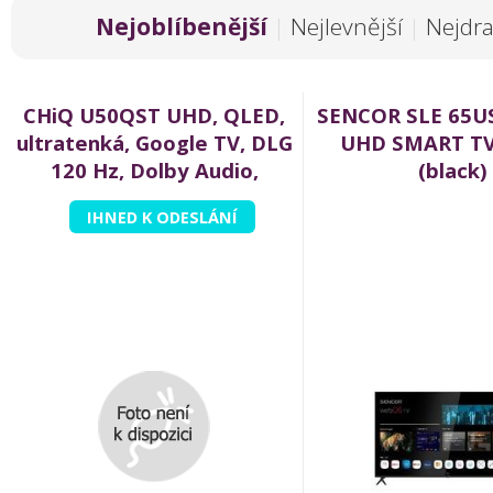
Nejoblíbenější
|
Nejlevnější
|
Nejdra
CHiQ U50QST UHD, QLED,
SENCOR SLE 65U
ultratenká, Google TV, DLG
UHD SMART TV
120 Hz, Dolby Audio,
(black)
Frameless, metalická
IHNED K ODESLÁNÍ