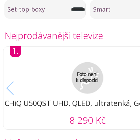
Set-top-boxy
Smart
Nejprodávanější televize
1.
CHiQ U50QST UHD, QLED, ultratenká, G
DLG 120 Hz, Dolby Audio, Frameless, m
8 290 Kč