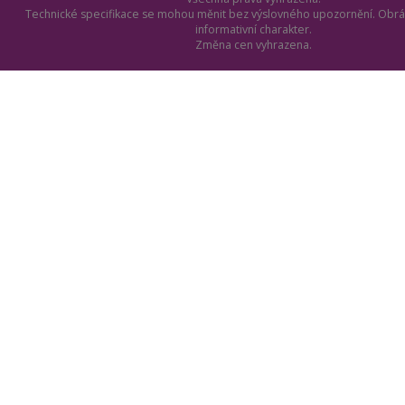
Technické specifikace se mohou měnit bez výslovného upozornění. Obrá
informativní charakter.
Změna cen vyhrazena.