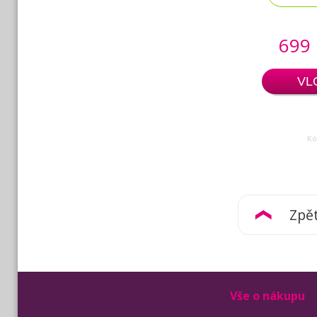
699
VL
Kó
Zpě
Vše o nákupu