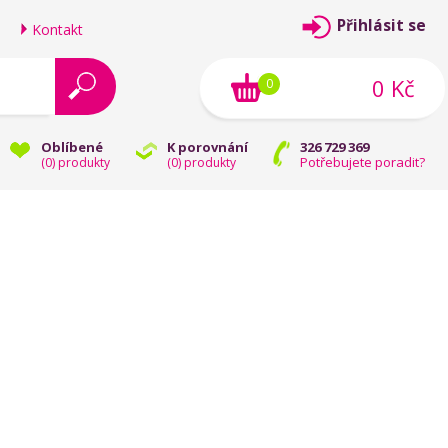
Přihlásit se
Kontakt
0 Kč
0
Oblíbené
K porovnání
326 729 369
Potřebujete poradit?
(
0
) produkty
(
0
) produkty