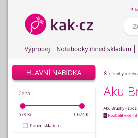
B
Výprodej
Notebooky ihned skladem
HLAVNÍ NABÍDKA
›
Hobby a zahr
Aku B
Cena
Aku Brusky - zbož
578
Kč
1 074
Kč
Rozbalit více in
+
Pouze skladem