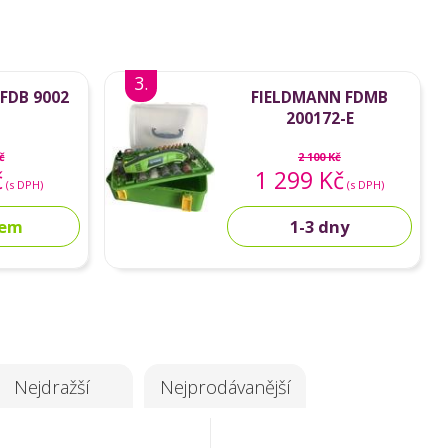
3.
FDB 9002
FIELDMANN FDMB
200172-E
č
2 100 Kč
č
1 299 Kč
(s DPH)
(s DPH)
dem
1-3 dny
Nejdražší
Nejprodávanější