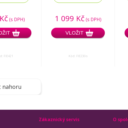
 Kč
1 099 Kč
(s DPH)
(s DPH)
OŽIT
VLOŽIT
d: FIE421
Kód: FIE230o
t nahoru
Zákaznický servis
O spol