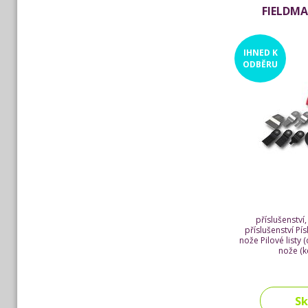
FIELDMA
IHNED
K
ODBĚRU
příslušenství,
příslušenství Pí
nože Pilové listy
nože (k
S