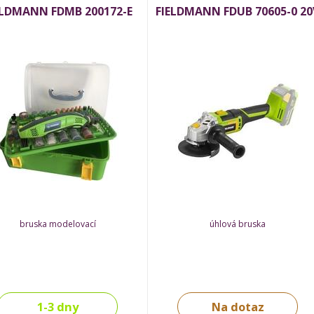
ELDMANN FDMB 200172-E
FIELDMANN FDUB 70605-0 20
bruska modelovací
úhlová bruska
1-3 dny
Na dotaz