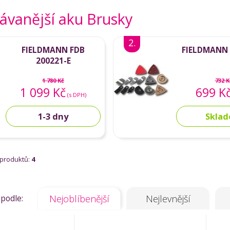
ávanější aku Brusky
2.
FIELDMANN FDB
FIELDMANN 
200221-E
1 780 Kč
732 K
1 099 Kč
699 K
(s DPH)
1-3 dny
Skla
 produktů:
4
 podle:
Nejoblíbenější
Nejlevnější