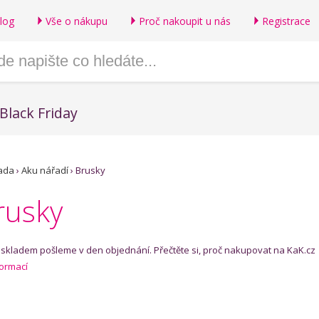
log
Vše o nákupu
Proč nakoupit u nás
Registrace
Black Friday
ada
›
Aku nářadí
›
Brusky
rusky
í skladem pošleme v den objednání. Přečtěte si, proč nakupovat na KaK.cz
formací