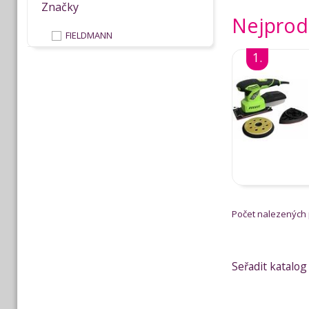
Značky
Nejprod
FIELDMANN
1.
Počet nalezených
Seřadit katalog