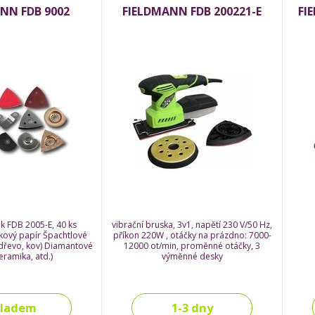
NN FDB 9002
FIELDMANN FDB 200221-E
FI
 k FDB 2005-E, 40 ks
vibrační bruska, 3v1, napětí 230 V/50 Hz,
skový papír Špachtlové
příkon 220W , otáčky na prázdno: 7000-
 (dřevo, kov) Diamantové
12000 ot/min, proměnné otáčky, 3
eramika, atd.)
výměnné desky
kladem
1-3 dny