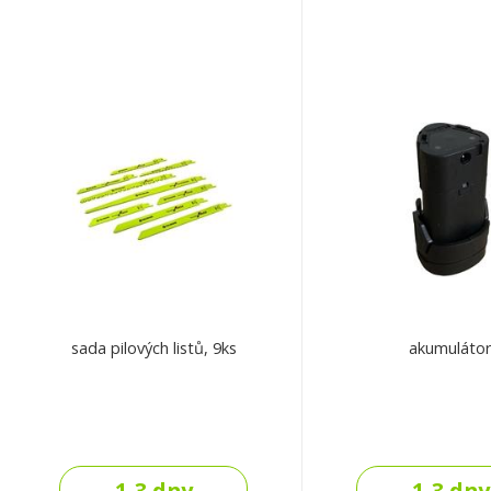
sada pilových listů, 9ks
akumuláto
1-3 dny
1-3 dny