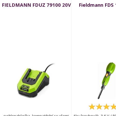
FIELDMANN FDUZ 79100 20V
Fieldmann FDS 
rychlonabíječka, kompatibilní se všemi
Aku šroubovák, 3,6 V / 8