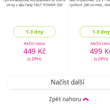
stroji z aku řady FAST POWER 20V
rychlost 280 ot./min., do
1-3 dny
1-3 dny
Akční cena
Akční cen
449 Kč
499 K
(s DPH)
(s DPH)
Načíst další
Zpět nahoru