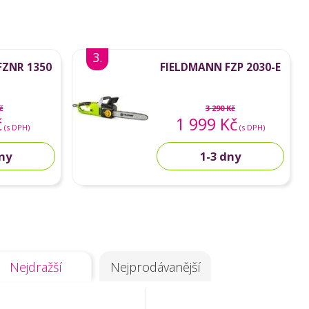
3.
FZNR 1350
FIELDMANN FZP 2030-E
č
3 290 Kč
č
1 999 Kč
(s DPH)
(s DPH)
dny
1-3 dny
Nejdražší
Nejprodávanější