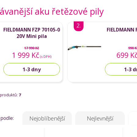
vanější aku řetězové pily
2.
FIELDMANN FZP 70105-0
FIELDMANN 
20V Mini pila
17 990 Kč
990 K
1 999 Kč
699 K
(s DPH)
1-3 dny
1-3 
 produktů:
7
 podle:
Nejoblíbenější
Nejlevnější