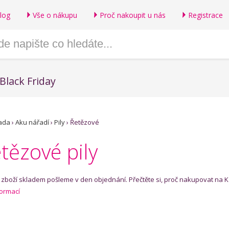
log
Vše o nákupu
Proč nakoupit u nás
Registrace
Black Friday
ada
›
Aku nářadí
›
Pily
›
Řetězové
tězové pily
- zboží skladem pošleme v den objednání. Přečtěte si, proč nakupovat na 
formací