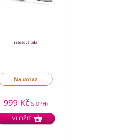
řetězová pila
Na dotaz
999 Kč
(s DPH)
VLOŽIT