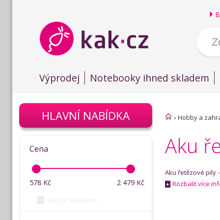
B
Výprodej
Notebooky ihned skladem
HLAVNÍ NABÍDKA
›
Hobby a zahr
Aku ře
Cena
Aku řetězové pily 
578
Kč
2 479
Kč
Rozbalit více in
+
Pouze skladem