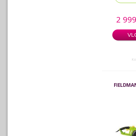
2 999
VL
Kó
FIELDMAN