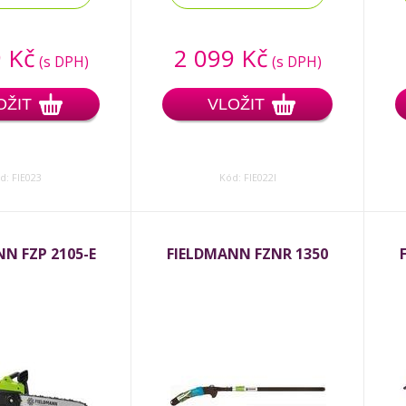
 Kč
2 099 Kč
(s DPH)
(s DPH)
OŽIT
VLOŽIT
d: FIE023
Kód: FIE022l
N FZP 2105-E
FIELDMANN FZNR 1350