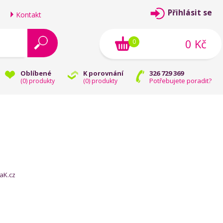
Přihlásit se
Kontakt
0 Kč
0
Oblíbené
K porovnání
326 729 369
Potřebujete poradit?
(
0
) produkty
(
0
) produkty
KaK.cz