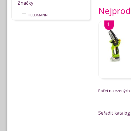
Značky
Nejprodá
FIELDMANN
1.
Počet nalezených
Seřadit katalog