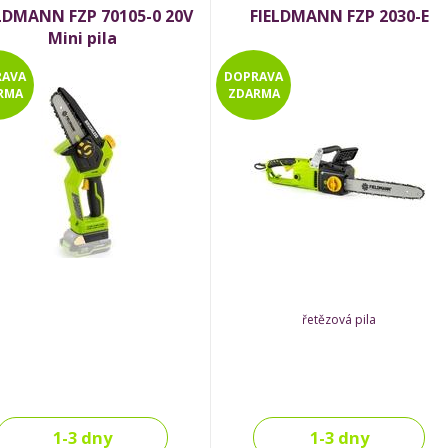
LDMANN FZP 70105-0 20V
FIELDMANN FZP 2030-E
Mini pila
RAVA
DOPRAVA
RMA
ZDARMA
řetězová pila
1-3 dny
1-3 dny