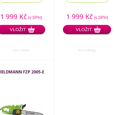
1 999 Kč
1 999 Kč
(s DPH)
(s DPH)
VLOŽIT
VLOŽIT
Kód: 332062
Kód: FIE022g
FIELDMANN FZP 2005-E