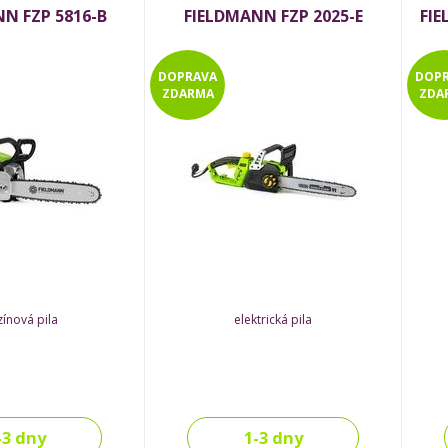
N FZP 5816-B
FIELDMANN FZP 2025-E
FIE
DOPRAVA
DOP
ZDARMA
ZDA
ínová pila
elektrická pila
-3 dny
1-3 dny