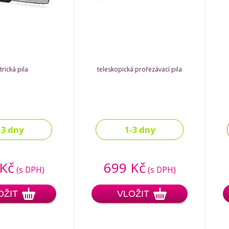
trická pila
teleskopická prořezávací pila
-3 dny
1-3 dny
 Kč
699 Kč
(s DPH)
(s DPH)
OŽIT
VLOŽIT