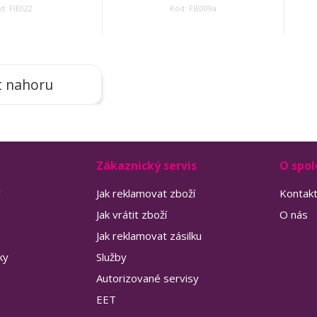
d: FIE022
Kód: FIE009a
t nahoru
Zákaznický servis
O spol
y
Jak reklamovat zboží
Kontak
Jak vrátit zboží
O nás
Jak reklamovat zásilku
ky
Služby
Autorizované servisy
EET