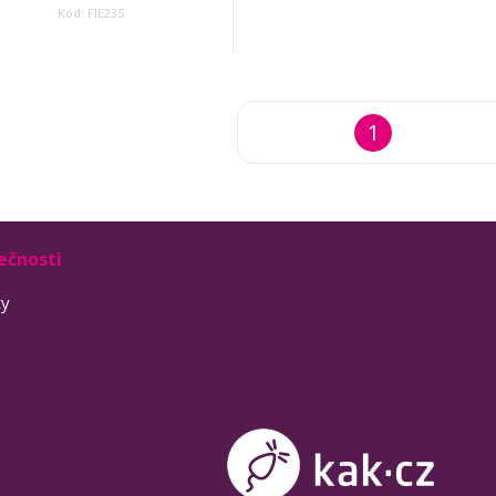
Kód: FIE235
1
ečnosti
ty