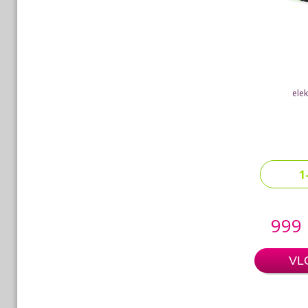
elek
1
999
VL