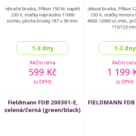
vibrační bruska, Příkon 150 W, napětí
úhlová bruska, Příkon 1
230 V, otáčky naprázdno 11000
230 V, otáčky motoru 
ot/min, plocha brusky 187 x 90 mm.
4000-12000 ot./min., p
115/125 mm
1-3 dny
1-3 dny
Akční cena
Akční cen
599 Kč
1 199 
(s DPH)
(s DPH)
Fieldmann FDB 200301-E,
FIELDMANN FDB 
zelená/černá (green/black)