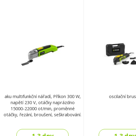
aku multifunkční nářadí, Příkon 300 W,
oscilační bru
napětí 230 V, otáčky naprázdno
15000-22000 ot/min, proměnné
otáčky, řezání, broušení, seškrabování.
1-3 dny
1-3 dny