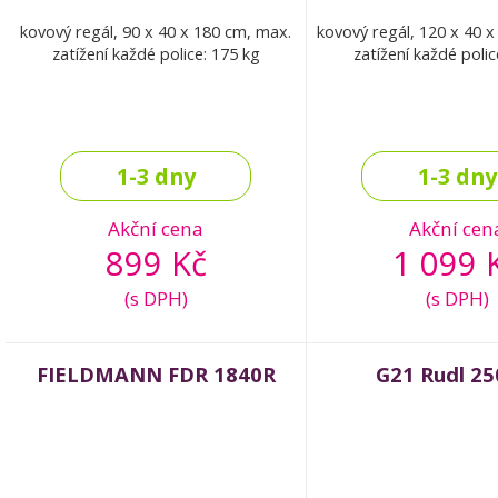
kovový regál, 90 x 40 x 180 cm, max.
kovový regál, 120 x 40 
zatížení každé police: 175 kg
zatížení každé polic
1-3 dny
1-3 dny
Akční cena
Akční cen
899 Kč
1 099 
(s DPH)
(s DPH)
FIELDMANN FDR 1840R
G21 Rudl 25