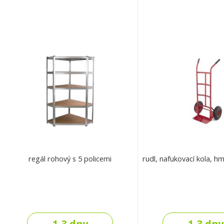
regál rohový s 5 policemi
rudl, nafukovací kola, h
1-3 dny
1-3 dny