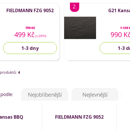
2.
FIELDMANN FZG 9052
G21 Kans
790 Kč
1 138 
499 Kč
990 K
(s DPH)
1-3 dny
1-3 
 produktů:
4
 podle:
Nejoblíbenější
Nejlevnější
ansas BBQ
FIELDMANN FZG 9052