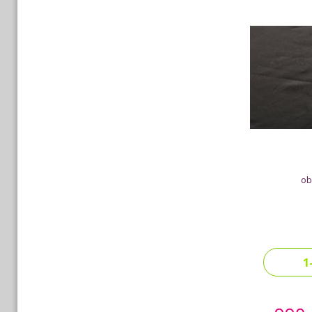
oba
1