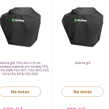
obal na gril, 130 x 62 x 115 cm,
obal na gril
mokavý materiál, pro modely: FZG
FZG 3006, FZG 3011, FZG 3013, FZG
1014, FZG 3018, FZG 3025
Na dotaz
Na dotaz