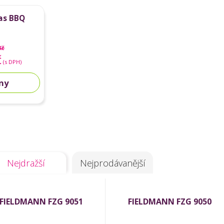
as BBQ
Kč
č
(s DPH)
dny
Nejdražší
Nejprodávanější
FIELDMANN FZG 9051
FIELDMANN FZG 9050