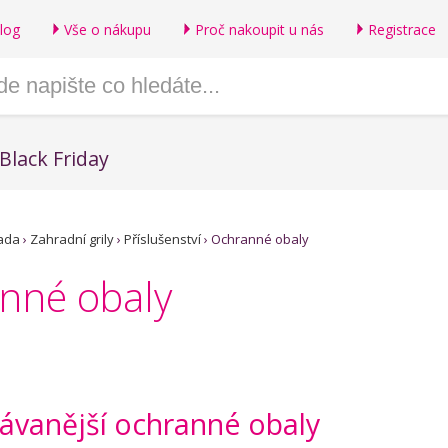
log
Vše o nákupu
Proč nakoupit u nás
Registrace
Black Friday
ada
›
Zahradní grily
›
Příslušenství
›
Ochranné obaly
nné obaly
ávanější ochranné obaly