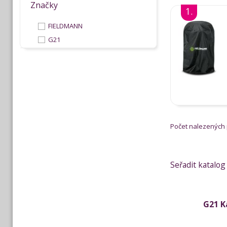
Značky
1.
FIELDMANN
G21
Počet nalezených
Seřadit katalog
G21 K