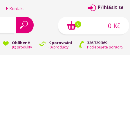
Přihlásit se
Kontakt
0 Kč
0
Oblíbené
K porovnání
326 729 369
Potřebujete poradit?
(
0
) produkty
(
0
) produkty