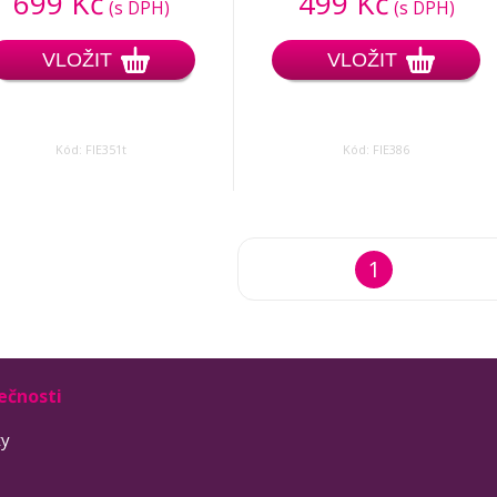
699 Kč
499 Kč
(s DPH)
(s DPH)
VLOŽIT
VLOŽIT
Kód: FIE351t
Kód: FIE386
1
ečnosti
ty