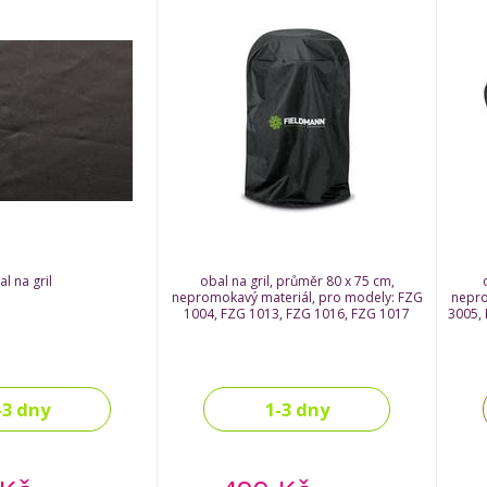
l na gril
obal na gril, průměr 80 x 75 cm,
nepromokavý materiál, pro modely: FZG
nepro
1004, FZG 1013, FZG 1016, FZG 1017
3005, 
-3 dny
1-3 dny