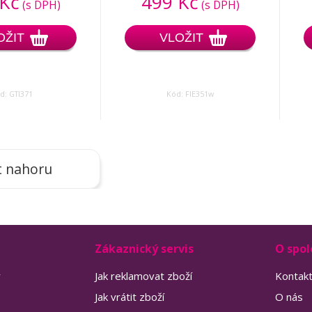
 Kč
499 Kč
(s DPH)
(s DPH)
OŽIT
VLOŽIT
d: GTI371
Kód: FIE351w
t nahoru
Zákaznický servis
O spol
y
Jak reklamovat zboží
Kontak
Jak vrátit zboží
O nás