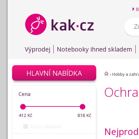
B
Výprodej
Notebooky ihned skladem
HLAVNÍ NABÍDKA
›
Hobby a zahr
Ochra
Cena
412
Kč
818
Kč
Pouze skladem
Nejprod