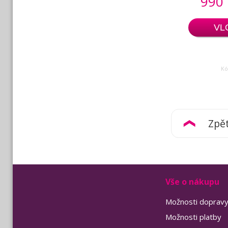
990
VL
Kó
Zpě
Vše o nákupu
Možnosti doprav
Možnosti platby