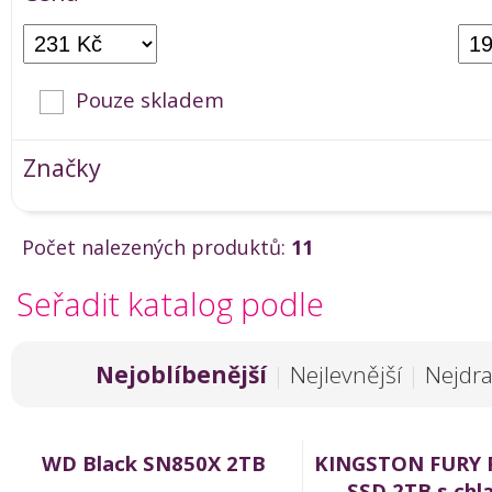
Pouze skladem
Značky
Počet nalezených produktů:
11
Seřadit katalog podle
Nejoblíbenější
|
Nejlevnější
|
Nejdra
WD Black SN850X 2TB
KINGSTON FURY 
SSD 2TB s chl