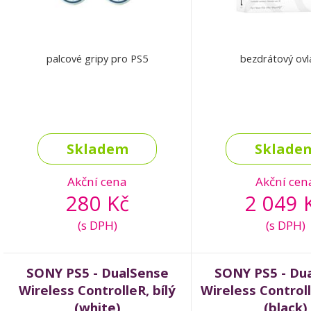
palcové gripy pro PS5
bezdrátový ovl
Skladem
Sklade
Akční cena
Akční cen
280 Kč
2 049 
(s DPH)
(s DPH)
SONY PS5 - DualSense
SONY PS5 - Du
Wireless ControlleR, bílý
Wireless Control
(white)
(black)