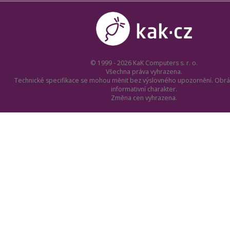
© 1999 - 2026 KaK Computers s. r. o.
Všechna práva vyhrazena.
Technické specifikace se mohou měnit bez výslovného upozornění. Obrá
informativní charakter.
Změna cen vyhrazena.