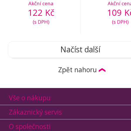
Akční cena
Akční cen
122 Kč
109 K
(s DPH)
(s DPH)
Načíst další
Zpět nahoru
Vše o nákupu
Zákaznický servis
O společnosti