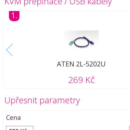
KVM přepínače / USB kabely
1.
ATEN 2L-5202U
269 Kč
Upřesnit parametry
Cena