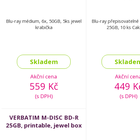
Blu-ray médium, 6x, 50GB, 5ks jewel
Blu-ray přepisovatelné
krabička
25GB, 10 ks Ca
Skladem
Sklade
Akční cena
Akční cen
559 Kč
449 K
(s DPH)
(s DPH)
VERBATIM M-DISC BD-R
25GB, printable, jewel box