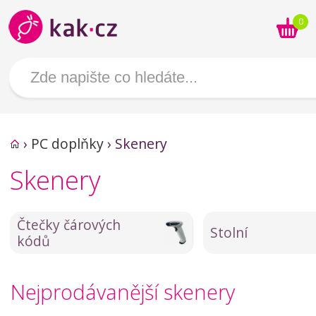
0
›
PC doplňky
›
Skenery
Skenery
Čtečky čárových
Stolní
kódů
Nejprodávanější skenery