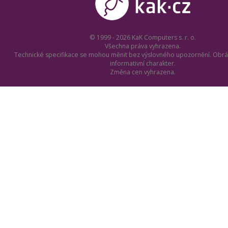
© 1999 - 2026 KaK Computers s. r. o.
Všechna práva vyhrazena.
Technické specifikace se mohou měnit bez výslovného upozornění. Obrá
informativní charakter.
Změna cen vyhrazena.