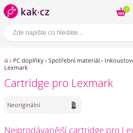
0
›
PC doplňky
›
Spotřební materiál
›
Inkoustov
Lexmark
Cartridge pro Lexmark
Neoriginální
Nejprodávanější cartridge pro L