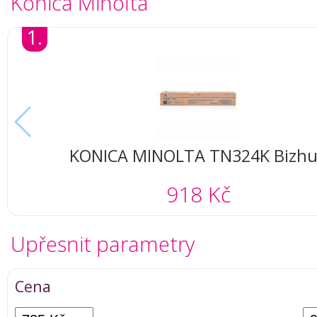
Konica Minolta
1.
KONICA MINOLTA TN324K Bizh
C258,C308,C368, černá
918 Kč
Upřesnit parametry
Cena