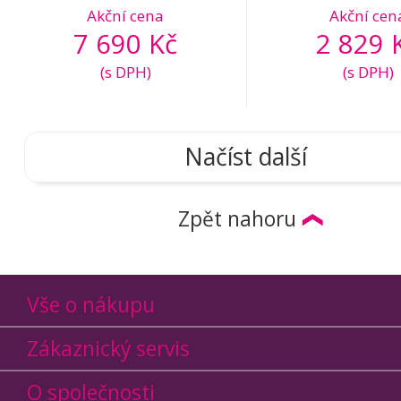
Akční cena
Akční cen
7 690 Kč
2 829 
(s DPH)
(s DPH)
Načíst další
Zpět nahoru
Vše o nákupu
Zákaznický servis
O společnosti