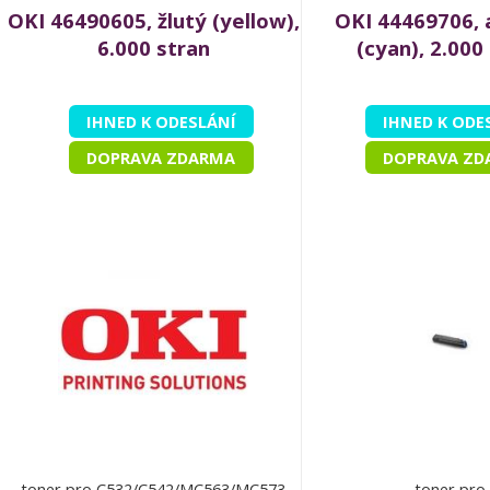
OKI 46490605, žlutý (yellow),
OKI 44469706, 
6.000 stran
(cyan), 2.000
IHNED K ODESLÁNÍ
IHNED K ODE
DOPRAVA ZDARMA
DOPRAVA ZD
toner pro C532/C542/MC563/MC573
toner pro