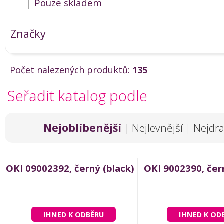
Pouze skladem
Značky
Počet nalezených produktů:
135
Seřadit katalog podle
Nejoblíbenější
|
Nejlevnější
|
Nejdra
OKI 09002392, černý (black)
OKI 9002390, čer
IHNED K ODBĚRU
IHNED K OD