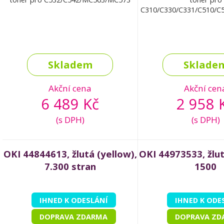
C310/C330/C331/C510/
Skladem
Sklade
Akční cena
Akční cen
6 489 Kč
2 958 
(s DPH)
(s DPH)
OKI 44844613, žlutá (yellow),
OKI 44973533, žlut
7.300 stran
1500
IHNED K ODESLÁNÍ
IHNED K ODE
DOPRAVA ZDARMA
DOPRAVA ZD