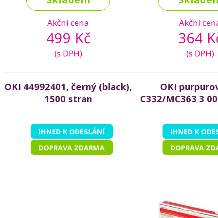
Akční cena
Akční cen
499 Kč
364 K
(s DPH)
(s DPH)
OKI 44992401, černý (black),
OKI purpuro
1500 stran
C332/MC363 3 00
IHNED K ODESLÁNÍ
IHNED K ODE
DOPRAVA ZDARMA
DOPRAVA ZD