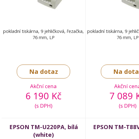
pokladní tiskárna, 9 jehličková, řezačka,
pokladní tiskárna, 9 jehli
76 mm, LP
76 mm, LP
Na dotaz
Na dota
Akční cena
Akční cen
6 190 Kč
7 089 
(s DPH)
(s DPH)
EPSON TM-U220PA, bílá
EPSON TM-T88V
(white)