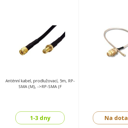
Anténní kabel, prodlužovací, 5m, RP-
SMA (M), ->RP-SMA (F
1-3 dny
Na dota